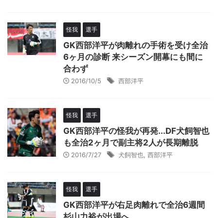
怪我
選手
GK西部洋平が肉離れの手術を受け全治
6ヶ月の診断 来シーズン開幕にも間に
合わず
2016/10/5
西部洋平
怪我
選手
GK西部洋平の怪我が再発...DF犬飼智也
も全治2ヶ月で副主将2人が長期離脱
2016/7/27
犬飼智也
,
西部洋平
怪我
選手
GK西部洋平が右足肉離れで全治6週間
杉山力裕が出場へ