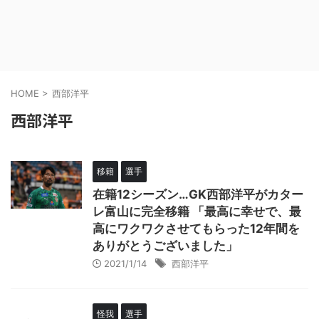
HOME
>
西部洋平
西部洋平
移籍
選手
在籍12シーズン…GK西部洋平がカター
レ富山に完全移籍 「最高に幸せで、最
高にワクワクさせてもらった12年間を
ありがとうございました」
2021/1/14
西部洋平
怪我
選手