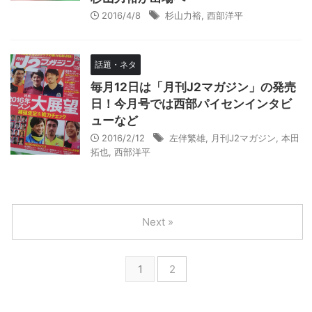
2016/4/8
杉山力裕
,
西部洋平
話題・ネタ
毎月12日は「月刊J2マガジン」の発売
日！今月号では西部パイセンインタビ
ューなど
2016/2/12
左伴繁雄
,
月刊J2マガジン
,
本田
拓也
,
西部洋平
Next »
1
2