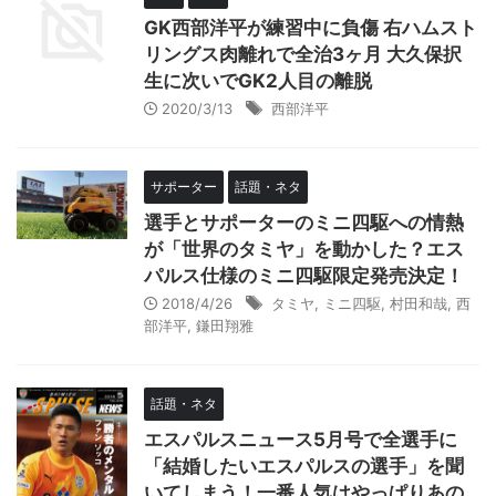
GK西部洋平が練習中に負傷 右ハムスト
リングス肉離れで全治3ヶ月 大久保択
生に次いでGK2人目の離脱
2020/3/13
西部洋平
サポーター
話題・ネタ
選手とサポーターのミニ四駆への情熱
が「世界のタミヤ」を動かした？エス
パルス仕様のミニ四駆限定発売決定！
2018/4/26
タミヤ
,
ミニ四駆
,
村田和哉
,
西
部洋平
,
鎌田翔雅
話題・ネタ
エスパルスニュース5月号で全選手に
「結婚したいエスパルスの選手」を聞
いてしまう！一番人気はやっぱりあの