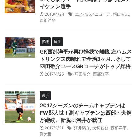
イケメン選手
2018/4/24
エスパルスニュース
,
増田誓志
,
西部洋平
怪我
選手
GK西部洋平が再び怪我で離脱 左ハムス
トリングス肉離れで全治3ヶ月...そして
羽田敬介ユースGKコーチがトップ昇格
2017/4/25
羽田敬介
,
西部洋平
選手
2017シーズンのチームキャプテンは
FW鄭大世！副キャプテンは西部・犬飼
が継続、新規に河井が就任
2017/2/21
河井陽介
,
犬飼智也
,
西部洋平
,
鄭大世