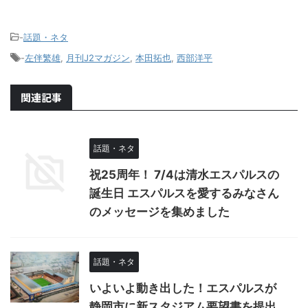
-
話題・ネタ
-
左伴繁雄
,
月刊J2マガジン
,
本田拓也
,
西部洋平
関連記事
話題・ネタ
祝25周年！ 7/4は清水エスパルスの
誕生日 エスパルスを愛するみなさん
のメッセージを集めました
話題・ネタ
いよいよ動き出した！エスパルスが
静岡市に新スタジアム要望書を提出