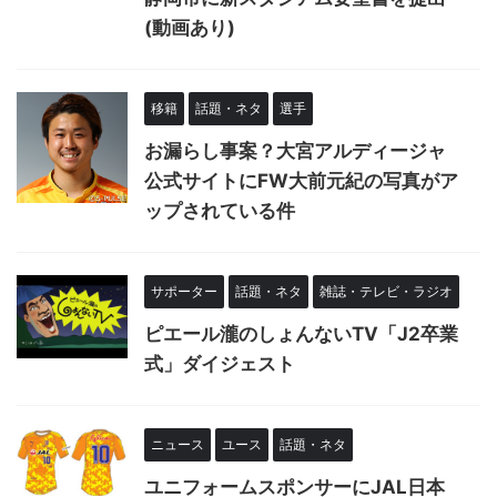
(動画あり)
移籍
話題・ネタ
選手
お漏らし事案？大宮アルディージャ
公式サイトにFW大前元紀の写真がア
ップされている件
サポーター
話題・ネタ
雑誌・テレビ・ラジオ
ピエール瀧のしょんないTV「J2卒業
式」ダイジェスト
ニュース
ユース
話題・ネタ
ユニフォームスポンサーにJAL日本