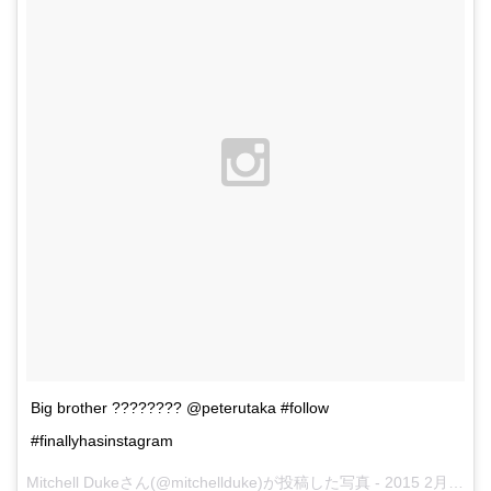
Big brother ???????? @peterutaka #follow
#finallyhasinstagram
Mitchell Dukeさん(@mitchellduke)が投稿した写真 -
2015 2月 21 10:37午後 PST