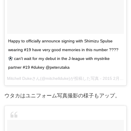
Happy to officially announce signing with Shimizu Spulse
wearing #19 have very good memories in this number ????
can't wait for my debut in the J-league with mystrike
partner #19 #dukey @peterutaka
Mitchell Dukeさん(@mitchellduke)が投稿した写真 -
2015 2月 24 12:49午前 PST
ウタカはユニフォーム写真撮影の様子もアップ。