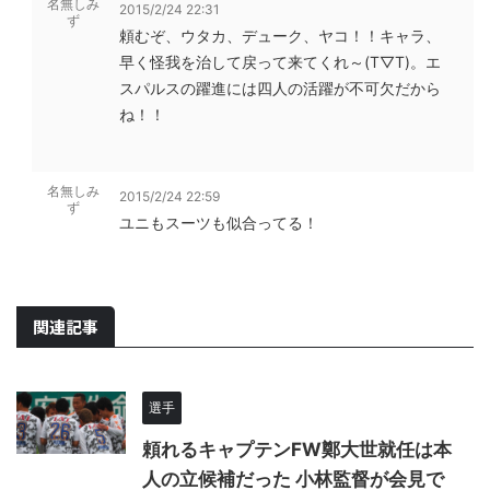
名無しみ
2015/2/24 22:31
ず
頼むぞ、ウタカ、デューク、ヤコ！！キャラ、
早く怪我を治して戻って来てくれ～(T▽T)。エ
スパルスの躍進には四人の活躍が不可欠だから
ね！！
名無しみ
2015/2/24 22:59
ず
ユニもスーツも似合ってる！
関連記事
選手
頼れるキャプテンFW鄭大世就任は本
人の立候補だった 小林監督が会見で