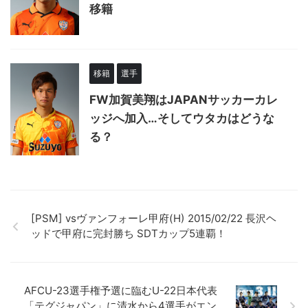
移籍
移籍
選手
FW加賀美翔はJAPANサッカーカレ
ッジへ加入…そしてウタカはどうな
る？
[PSM] vsヴァンフォーレ甲府(H) 2015/02/22 長沢ヘ
ッドで甲府に完封勝ち SDTカップ5連覇！
AFCU-23選手権予選に臨むU-22日本代表
「テグジャパン」に清水から4選手がエン