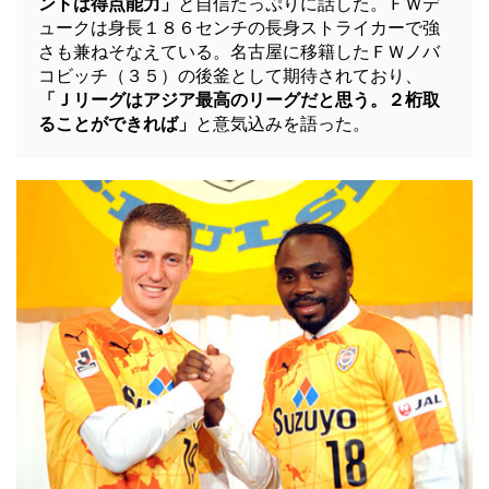
ントは得点能力」
と自信たっぷりに話した。ＦＷデ
ュークは身長１８６センチの長身ストライカーで強
さも兼ねそなえている。名古屋に移籍したＦＷノバ
コビッチ（３５）の後釜として期待されており、
「Ｊリーグはアジア最高のリーグだと思う。２桁取
ることができれば」
と意気込みを語った。