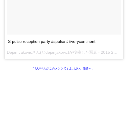
S-pulse reception party #spulse #Everycontinent
Dejan Jakovićさん(@dejanjakovic)が投稿した写真 -
2015 2月 24 3:05午前 PST
11人中4人がこのメンツですよ…はい、優勝～。