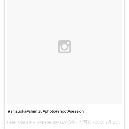
#shizuoka#shimizu#photo#shoot#session
Peter Utakaさん(@peterutaka)が投稿した写真 -
2015 2月 23 3:25午後 PST