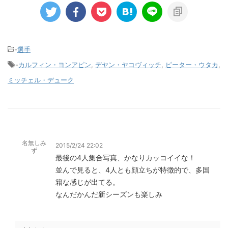
-
選手
-
カルフィン・ヨンアピン
,
デヤン・ヤコヴィッチ
,
ピーター・ウタカ
,
ミッチェル・デューク
名無しみ
2015/2/24 22:02
ず
最後の4人集合写真、かなりカッコイイな！
並んで見ると、4人とも顔立ちが特徴的で、多国
籍な感じが出てる。
なんだかんだ新シーズンも楽しみ