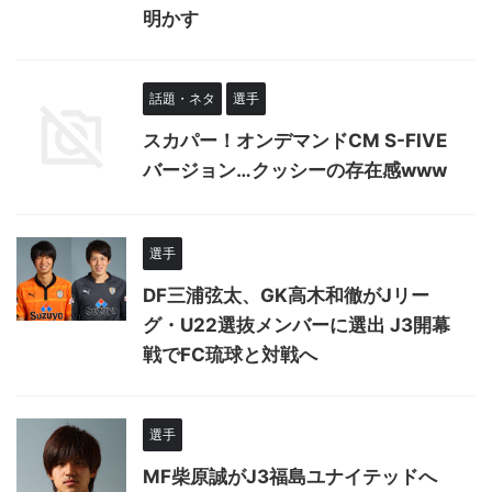
明かす
話題・ネタ
選手
スカパー！オンデマンドCM S-FIVE
バージョン…クッシーの存在感www
選手
DF三浦弦太、GK高木和徹がJリー
グ・U22選抜メンバーに選出 J3開幕
戦でFC琉球と対戦へ
選手
MF柴原誠がJ3福島ユナイテッドへ