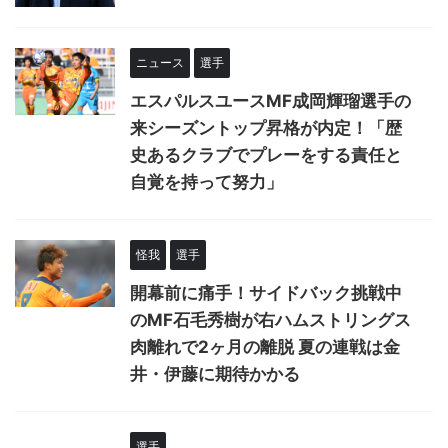
ニュース
選手
エスパルスユースMF成岡輝瑠選手の
来シーズントップ昇格が内定！「歴
史あるクラブでプレーをする責任と
自覚を持って努力」
怪我
選手
開幕前に痛手！サイドバック挑戦中
のMF石毛秀樹が右ハムストリングス
肉離れで2ヶ月の離脱 夏の連戦は金
井・伊藤に期待かかる
選手