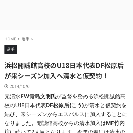
HOME
>
選手
>
選手
浜松開誠館高校のU18日本代表DF松原后
が来シーズン加入へ清水と仮契約！
2014/10/6
元清水
FW青島文明氏
が監督を務める浜松開誠館高
校のU18日本代表
DF松原后(こう)
が清水と仮契約を
結び、来シーズンからエスパルスに加入することに
なりました。開誠館高校からの清水加入は
MF竹内
涼
に続いて2人目となります。今年の春には清水の