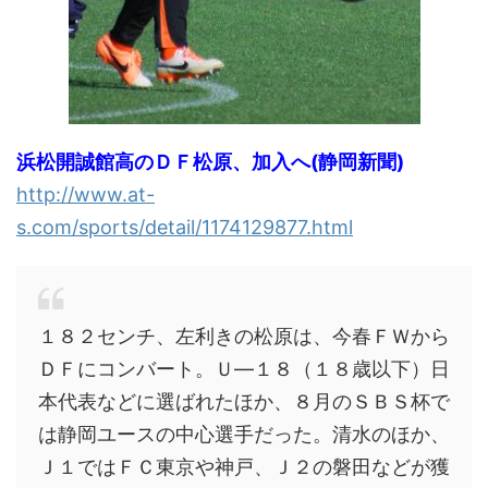
浜松開誠館高のＤＦ松原、加入へ(静岡新聞)
http://www.at-
s.com/sports/detail/1174129877.html
１８２センチ、左利きの松原は、今春ＦＷから
ＤＦにコンバート。Ｕ―１８（１８歳以下）日
本代表などに選ばれたほか、８月のＳＢＳ杯で
は静岡ユースの中心選手だった。清水のほか、
Ｊ１ではＦＣ東京や神戸、Ｊ２の磐田などが獲