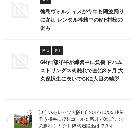
徳島ヴォルティスが今年も阿波踊り
に参加 レンタル移籍中のMF村松の
姿も
怪我
選手
GK西部洋平が練習中に負傷 右ハム
ストリングス肉離れで全治3ヶ月 大
久保択生に次いでGK2人目の離脱
[J1] vsセレッソ大阪(H) 2014/10/05 残留
争う相手に複数ゴール＆完封で8試合ぶり
の勝利！ ただし降格圏脱出はできず