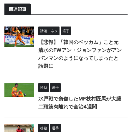
関連記事
話題・ネタ
選手
【悲報】「韓国のベッカム」こと元
清水のFWアン・ジョンファンがアン
パンマンのようになってしまったと
話題に
怪我
選手
水戸戦で負傷したMF枝村匠馬が大腿
二頭筋肉離れで全治4週間
移籍
選手