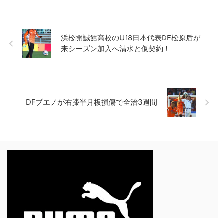
浜松開誠館高校のU18日本代表DF松原后が
来シーズン加入へ清水と仮契約！
DFブエノが右膝半月板損傷で全治3週間