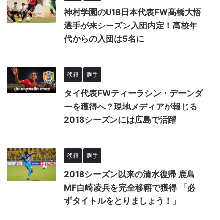
神村学園のU18日本代表FW髙橋大悟
選手が来シーズン入団内定！高校年
代からの入団は5名に
移籍
選手
タイ代表FWティーラシン・デーンダ
ーを獲得へ？現地メディアが報じる
2018シーズンには広島で活躍
移籍
選手
2018シーズン以来の清水復帰 鹿島
MF白崎凌兵を完全移籍で獲得 「必
ずタイトルをとりましょう！」