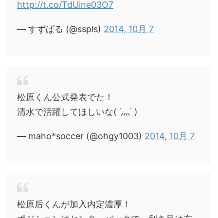
http://t.co/TdUine03O7
— すずぱる (@sspls)
2014, 10月 7
松原くん公式発表でた！
清水で活躍してほしいな( ˙灬˙ )
— maho*soccer (@ohgy1003)
2014, 10月 7
松原后くんが加入内定濃厚！