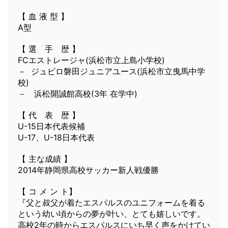
【 血 液 型 】
A型
【 選 手 歴 】
FCエストレージャ(浜松市立上島小学校)
－ ジュビロ磐田ジュニアユース(浜松市立曳馬中学
校)
－ 浜松開誠館高校(3年 在学中)
【 代 表 歴 】
U-15日本代表候補
U-17、U-18日本代表
【 主な成績 】
2014年静岡県高校サッカー新人戦優勝
【 コ メ ン ト】
『父と叔父が着たエスパルスのユニフォームを着る
という幼い頃からの夢が叶い、とても嬉しいです。
高校2年の時からエスパルスにいち早く声をかけてい