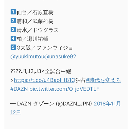
仙台／石原直樹
浦和／武藤雄樹
清水／ドウグラス
柏／瀬川祐輔
G大阪／ファンウィジョ
@yuukimutou
@unasuke92
????J1,J2,J3<全試合中継
>
https://t.co/u4BaoHt81Q
独占
#時代を変えろ
#DAZN
pic.twitter.com/QfjqVEDTLF
— DAZN ダゾーン (@DAZN_JPN)
2018年11月
12日