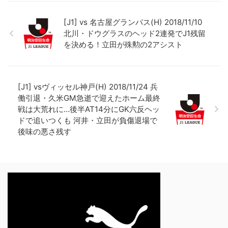
[J1] vs 名古屋グランパス(H) 2018/11/10
北川・ドウグラスのヘッド2連発でJ1残留
を決める！立田が殊勲の2アシスト
[J1] vsヴィッセル神戸(H) 2018/11/24 兵
働引退・久米GM急逝で迎えたホーム最終
戦は大荒れに…後半AT14分にGK六反ヘッ
ドで追いつくも 河井・立田が負傷退場で
後味の悪さ残す