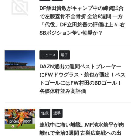
DF飯田貴敬がキャンプ中の練習試合
で左膝蓋骨不全骨折 全治8週間 一方
「代役」DF立田悠吾の評価は上々 右
SBポジション争い勃発か？
ニュース
選手
DAZN選出の週間ベストプレーヤー
にFWドウグラス・航也が選出！ベス
トゴールにはFW村田のBDゴール！
各媒体軒並み高評価
怪我
選手
連戦中に痛い離脱…MF清水航平が肉
離れで全治3週間 古巣広島戦への出