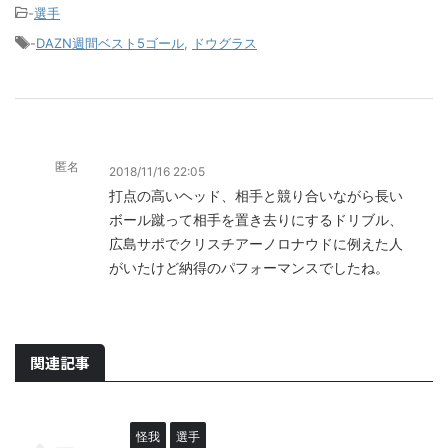
-
選手
-
DAZN週間ベスト5ゴール
,
ドウグラス
匿名
2018/11/16 22:05
打点の高いヘッド、相手と競り合いながら長い
ボール蹴って相手を置き去りにするドリブル、
広島サポでクリスチアーノロナウドに例えた人
がいたけど納得のパフォーマンスでしたね。
関連記事
怪我
選手