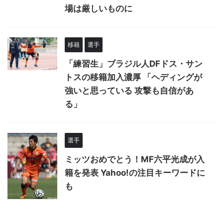
場は厳しいものに
移籍
選手
「練習生」ブラジル人DFドス・サン
トスの移籍加入濃厚 「ヘディングが
強いと思っている 攻撃も自信があ
る」
選手
ミッツおめでとう！MF六平光成が入
籍を発表 Yahoo!の注目キーワードに
も