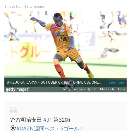
Embed from Getty Images
????明治安田
#J1
第32節
#DAZN週間ベスト5ゴール
！