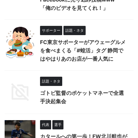
「俺のビデオを見てくれ！」
サポーター
話題・ネタ
FC東京サポーターがアウェーグルメ
を食べまくる「#蝗活」タグ 静岡で
はやはりあのお店が一番人気に
話題・ネタ
ゴトビ監督のポケットマネーで全選
手決起集会
代表
選手
カタールへの第一歩！FW北川航也が