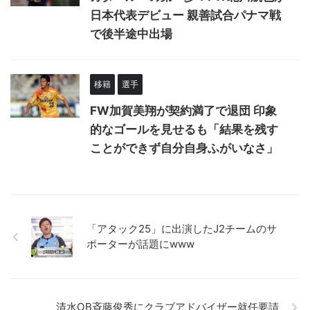
日本代表デビュー 親善試合パナマ戦
で後半途中出場
移籍
選手
FW加賀美翔が契約満了で退団 印象
的なゴールを見せるも「結果を残す
ことができず自分自身ふがいなさ」
「アタック25」に出演したJ2チームのサ
ポーターが話題にwww
清水OB斉藤俊秀にクラブアドバイザー就任要請