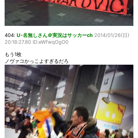
404:
U-名無しさん＠実況はサッカーch
2014/01/26(日)
20:18:27.80 ID:eWfwqOgO0
もう1枚
ノヴァコかっこよすぎるだろ