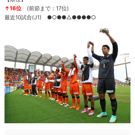
↑16位
(前節まで：17位)
最近10試合(J1) ●○●●△●●●
●○