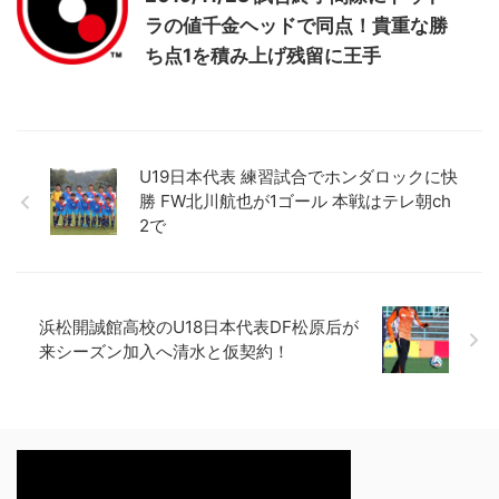
ラの値千金ヘッドで同点！貴重な勝
ち点1を積み上げ残留に王手
U19日本代表 練習試合でホンダロックに快
勝 FW北川航也が1ゴール 本戦はテレ朝ch
2で
浜松開誠館高校のU18日本代表DF松原后が
来シーズン加入へ清水と仮契約！