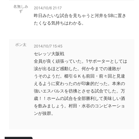
名無しみ
2014/10/6 21:17
ず
昨日みたいな試合を見ちゃうと河井をSBに置き
たくなる気持ちはわかる。
ポン太
2014/10/7 15:45
セレッソ大阪戦
全員が良く頑張っていた。1サポーターとしては
涙が出るほど感動した。何か今までの連敗が
うそのようだ。櫛引ＧＫも前回・前々回と見違
えるように変わったのが印象的だった。本来の
強いエスパルスを彷彿とさせる試合でした。万
歳！！ホームの試合を全部勝利して美味しい酒
を飲みましょう。村田・水谷のコンビネーショ
ンが抜群。