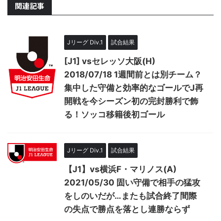
関連記事
Jリーグ Div.1
試合結果
[J1] vsセレッソ大阪(H)
2018/07/18 1週間前とは別チーム？
集中した守備と効率的なゴールでJ再
開戦を今シーズン初の完封勝利で飾
る！ソッコ移籍後初ゴール
Jリーグ Div.1
試合結果
【J1】vs横浜F・マリノス(A)
2021/05/30 固い守備で相手の猛攻
をしのいだが…またも試合終了間際
の失点で勝点を落とし連勝ならず