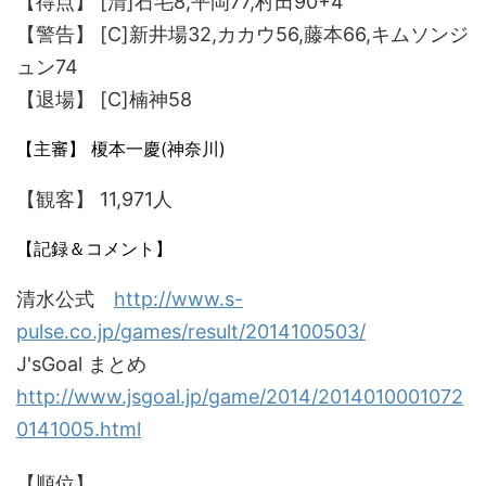
【得点】 [清]石毛8,平岡77,村田90+4
【警告】 [C]新井場32,カカウ56,藤本66,キムソンジ
ュン74
【退場】 [C]楠神58
【主審】 榎本一慶(神奈川)
【観客】 11,971人
【記録＆コメント】
清水公式
http://www.s-
pulse.co.jp/games/result/2014100503/
J'sGoal まとめ
http://www.jsgoal.jp/game/2014/2014010001072
0141005.html
【順位】