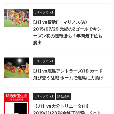
Jリーグ Div.1
[J1] vs横浜F・マリノス(A)
2015/07/29 元紀の2ゴールで今シ
ーズン初の逆転勝ち！年間最下位も
脱出
Jリーグ Div.1
[J1] vs鹿島アントラーズ(H) カード
飛び交う乱戦 ホームで鹿島に力負け
Jリーグ Div.1
試合結果
【J1】vs大分トリニータ(H)
2019/11/23 試合終了間際にドゥト