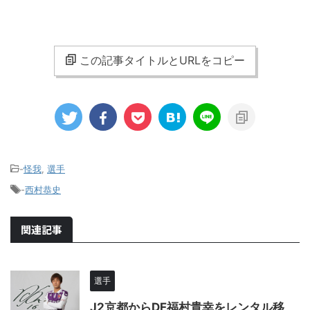
この記事タイトルとURLをコピー
-
怪我
,
選手
-
西村恭史
関連記事
選手
J2京都からDF福村貴幸をレンタル移