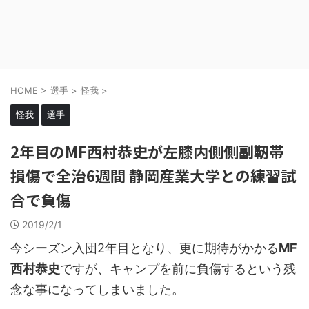
HOME
>
選手
>
怪我
>
怪我
選手
2年目のMF西村恭史が左膝内側側副靭帯
損傷で全治6週間 静岡産業大学との練習試
合で負傷
2019/2/1
今シーズン入団2年目となり、更に期待がかかる
MF
西村恭史
ですが、キャンプを前に負傷するという残
念な事になってしまいました。