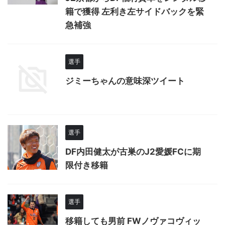
籍で獲得 左利き左サイドバックを緊
急補強
選手
ジミーちゃんの意味深ツイート
選手
DF内田健太が古巣のJ2愛媛FCに期
限付き移籍
選手
移籍しても男前 FWノヴァコヴィッ