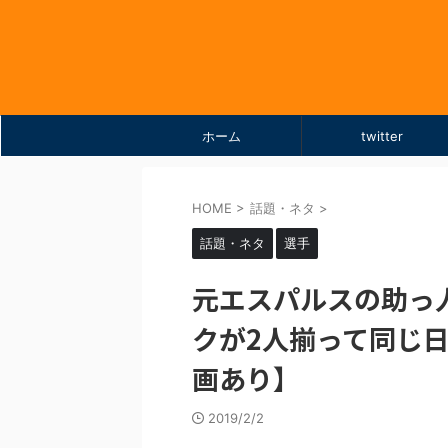
ホーム
twitter
HOME
>
話題・ネタ
>
話題・ネタ
選手
元エスパルスの助っ
クが2人揃って同じ
画あり】
2019/2/2