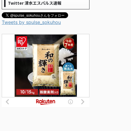
Twitter 清水エスパルス速報
Tweets by spulse_sokuhou