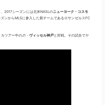
、2017シーズンには北米NASLの
ニューヨーク・コスモ
ーズンからMLSに参入した新チームであるロサンゼルスFC
カツアー中のJ1・
ヴィッセル神戸
と対戦。その試合でヤ
。