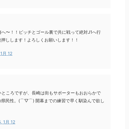
へ〜！！ピッチとゴール裏で共に戦って絶対J1へ行
後押しします！よろしくお願いします！！
 1月 12
いところですが、長崎は街もサポーターもおおらかで
県民性。(⌒▽⌒) 開幕までの練習で早く馴染んで欲し
, 1月 12