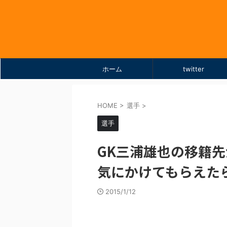
ホーム
twitter
HOME
>
選手
>
選手
GK三浦雄也の移籍先
気にかけてもらえた
2015/1/12