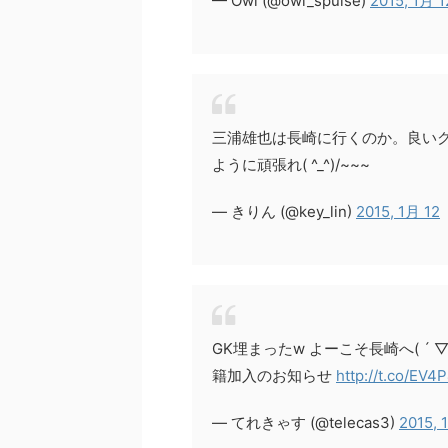
— Owl (@owl_spulse)
2015, 1月 1
三浦雄也は長崎に行くのか。良いク
ように頑張れ( ^_^)/~~~
— きりん (@key_lin)
2015, 1月 12
GK埋まったw よーこそ長崎へ( ´ ▽ ` 
籍加入のお知らせ
http://t.co/EV
— てれきゃす (@telecas3)
2015, 