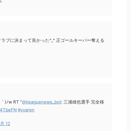
2
ラブに決まって良かった^_^ 正ゴールキーパー奪える
)ﾉw RT “
@jleaguenews_bot
: 三浦雄也選手 完全移
4P4TbeFN
#vvaren
1月 12