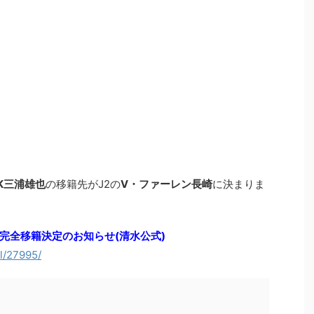
K三浦雄也
の移籍先がJ2の
V・ファーレン長崎
に決まりま
完全移籍決定のお知らせ(清水公式)
il/27995/