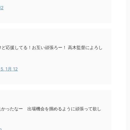
12
ど応援してる！お互い頑張ろー！ 高木監督によろし
5, 1月 12
良かったなー 出場機会を掴めるように頑張って欲し