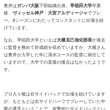
奥井は
ガンバ大阪
下部組織出身。
早稲田大学
卒業
後、
ヴィッセル神戸
・
大宮アルディージャ
でプレ
ー。8シーズンにわたってコンスタントに出場を続
けています。
なお、早稲田大学といえば
大榎克己強化部長
が過去
に監督を務めて好成績を収めていますが、大榎さん
は奥井が入学した年に清水ユースの監督に就任して
いますので、大学での直接の接点はなかったようで
す。
プロ入り後は右サイドバックで出場を続けています
が、もともとは右サイドハーフでプレーしていた中
盤の選手ということで、攻撃的なサイドバックとい