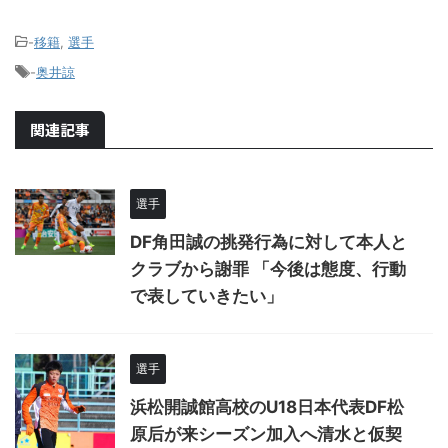
-
移籍
,
選手
-
奥井諒
関連記事
選手
DF角田誠の挑発行為に対して本人と
クラブから謝罪 「今後は態度、行動
で表していきたい」
選手
浜松開誠館高校のU18日本代表DF松
原后が来シーズン加入へ清水と仮契