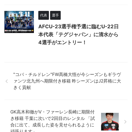
代表
選手
AFCU-23選手権予選に臨むU-22日
本代表「テグジャパン」に清水から
4選手がエントリー！
"コバ・チルドレン"FW髙橋大悟が今シーズンもギラヴ
ァンツ北九州へ期限付き移籍 昨シーズンはJ2昇格に大
きく貢献
GK高木和徹がV・ファーレン長崎に期限付
き移籍 千葉に次いで2回目のレンタル 「試
合に出て、成長した姿を見せられるように
頑張ります」