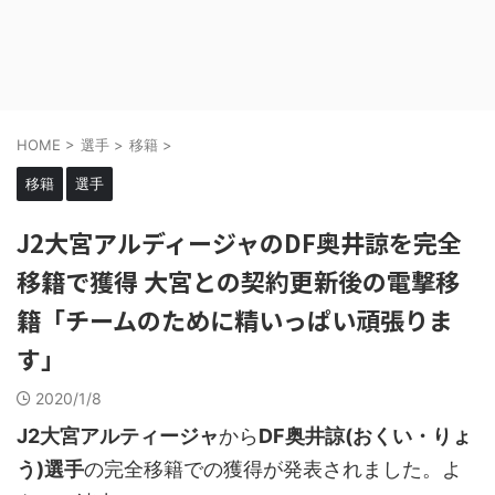
HOME
>
選手
>
移籍
>
移籍
選手
J2大宮アルディージャのDF奥井諒を完全
移籍で獲得 大宮との契約更新後の電撃移
籍「チームのために精いっぱい頑張りま
す」
2020/1/8
J2大宮アルティージャ
から
DF奥井諒(おくい・りょ
う)選手
の完全移籍での獲得が発表されました。よ