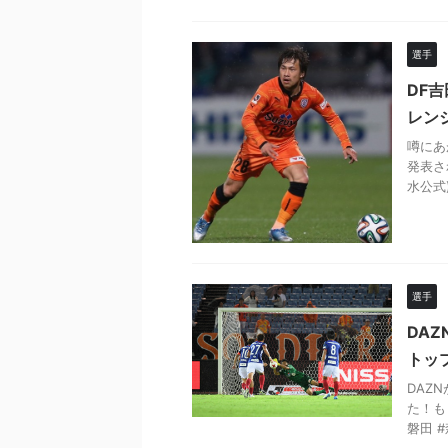
選手
DF
レン
噂にあ
発表さ
水公式)h
選手
DA
トッ
DAZ
た！も
磐田 #