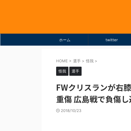
ホーム
twitter
HOME
>
選手
>
怪我
>
怪我
選手
FWクリスランが右
重傷 広島戦で負傷し
2018/10/23