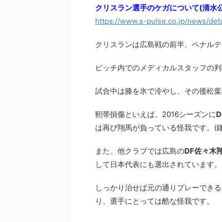
クリスラン選手のケガについて(清水公
https://www.s-pulse.co.jp/news/det
クリスランは広島戦の前半、ペナルテ
ピッチ内でのメディカルスタッフの判
試合中は膝を氷で冷やし、その後松葉
靭帯損傷といえば、2016シーズンに
は再び翔馬が負っている怪我です。(鎌
また、他クラブでは広島の
DF佐々木
して日本代表にも選出されています。
しっかり治せば元の通りプレーできる
り、選手にとっては酷な怪我です。