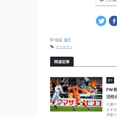
-
怪我
,
選手
-
クリスラン
関連記事
選手
FW
活性
今週行
まずは
序盤で