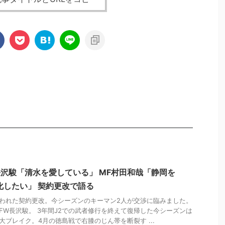
長沢駿「清水を愛している」 MF村田和哉「静岡を
化したい」 契約更改で語る
われた契約更改。今シーズンのキーマン2人が交渉に臨みました。
FW長沢駿。 3年間J2での武者修行を終えて復帰した今シーズンは
大ブレイク。4月の徳島戦で右膝のじん帯を断裂す ...