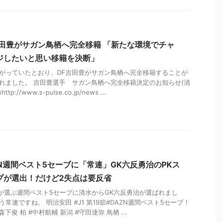
吉田豊がサガン鳥栖へ完全移籍 「新たな環境でチャ
ジしたいと思い移籍を決断」
がっていたとおり、DF吉田豊がサガン鳥栖へ完全移籍することが
れました。 吉田豊選手 サガン鳥栖へ完全移籍決定のお知らせ(清
ttp://www.s-pulse.co.jp/news ...
ZN週間ベスト5セーブに「常連」GK六反勇治のPKス
プが選出！だけど2失点は要反省
Nが選ぶ週間ベスト5セーブに清水からGK六反勇治が選ばれまし
う常連ですね。 明治安田 #J1 第19節#DAZN週間ベスト5セーブ！
森下俊 柏 #中村航輔 新潟 #守田達弥 鳥栖 ...