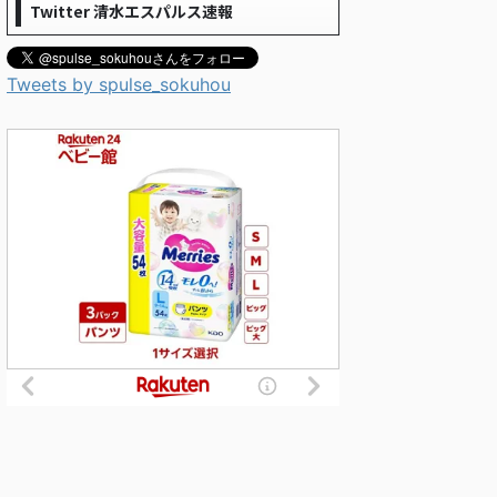
Twitter 清水エスパルス速報
Tweets by spulse_sokuhou