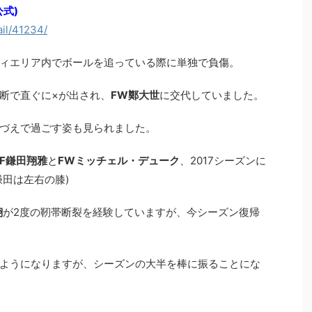
式)
ail/41234/
ィエリア内でボールを追っている際に単独で負傷。
断で直ぐに×が出され、
FW鄭大世
に交代していました。
づえで過ごす姿も見られました。
DF鎌田翔雅
と
FWミッチェル・デューク
、2017シーズンに
田は左右の膝)
翔
が2度の靭帯断裂を経験していますが、今シーズン復帰
ようになりますが、シーズンの大半を棒に振ることにな