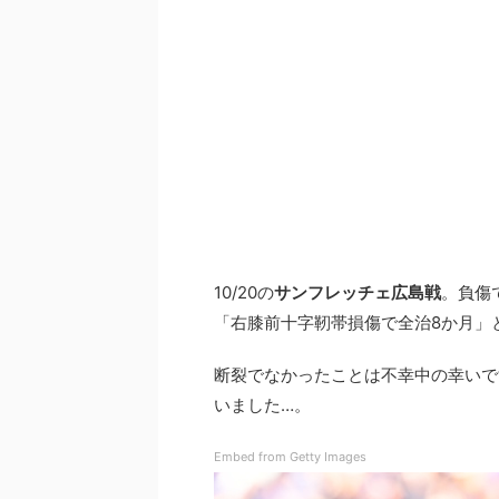
10/20の
サンフレッチェ広島戦
。負傷
「右膝前十字靭帯損傷で全治8か月」
断裂でなかったことは不幸中の幸いで
いました…。
Embed from Getty Images