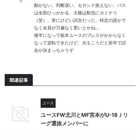
ポ
動かない、判断遅い、セカンド拾えない、パス
は全部ひっかかる、大榎は航也にカミナリ
（笑）、実にひどい試合だった。特定の誰かで
なく全員が万遍なく悪いとかね…
後半になって栃木ユースのプレスがかからなく
なって逆転できたけど、次もこうだと前半で試
合が決まっちゃうぞ
関連記事
ユース
ユースFW北川とMF宮本がU-18Ｊリ
ーグ選抜メンバーに