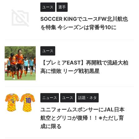
ユース
選手
SOCCER KINGでユースFW北川航也
を特集 今シーズンは背番号10に
ユース
【プレミアEAST】再開戦で流経大柏
高に惜敗 リーグ戦初黒星
ニュース
ユース
話題・ネタ
ユニフォームスポンサーにJAL日本
航空とグリコが復帰！！※ただし育
成に限る