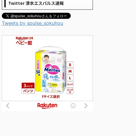
Twitter 清水エスパルス速報
Tweets by spulse_sokuhou