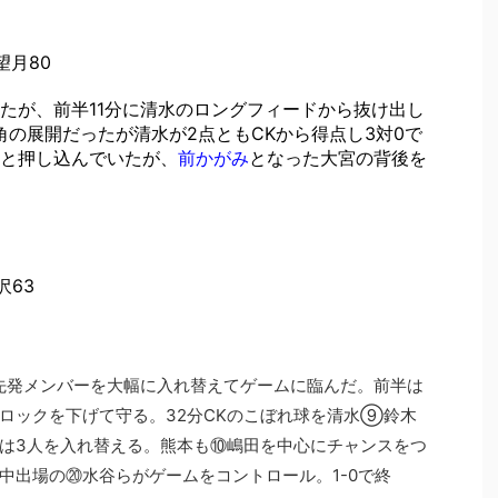
,望月80
たが、前半11分に清水のロングフィードから抜け出し
角の展開だったが清水が2点ともCKから得点し3対0で
と押し込んでいたが、
前かがみ
となった大宮の背後を
沢63
先発メンバーを大幅に入れ替えてゲームに臨んだ。前半は
ロックを下げて守る。32分CKのこぼれ球を清水⑨鈴木
は3人を入れ替える。熊本も⑩嶋田を中心にチャンスをつ
中出場の⑳水谷らがゲームをコントロール。1-0で終