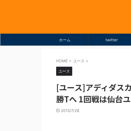
ホーム
twitter
HOME
>
ユース
>
ユース
[ユース]アディダス
勝Tへ 1回戦は仙台
2013/7/28