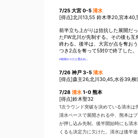
7/25 大宮 0-5
清水
[得点]北川13,55 鈴木準20,宮本40
前半立ち上がりは拮抗した展開だっ
たFW北川が先制する。その後も互
終わる。後半は、大宮が点を奪おう
つき2点を奪って5対0で終了した。
※前掛かりだと思われ…
7/26 神戸 3-5
清水
[得点]森主26,北川30,45,水谷39,柳
7/28
清水
1-0 熊本
[得点]鈴木聖32
1次ラウンド突破を決めている清水は
清水ペースで展開される中、熊本はブ
が押し込み先制。後半開始時にも清水
くるも決定力に欠けた。清水は後半途