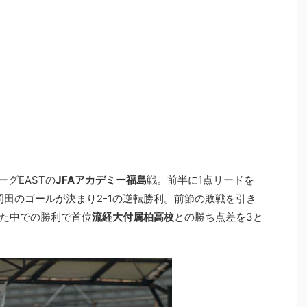
ーグEASTの
JFAアカデミー福島
戦。前半に1点リードを
岡田のゴールが決まり2-1の逆転勝利。前節の敗戦を引き
た中での勝利で首位
流経大付属柏高校
との勝ち点差を3と