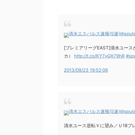
清水エスパルス速報(S速)
@spul
[プレミアリーグEAST]清水ユー
カ）
http://t.co/KY7yQX79hR
#sp
2013/09/23 19:52:06
清水エスパルス速報(S速)
@spul
清水ユース逆転Ｖに望み／Ｕ18プレ