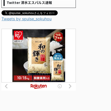
Twitter 清水エスパルス速報
Tweets by spulse_sokuhou