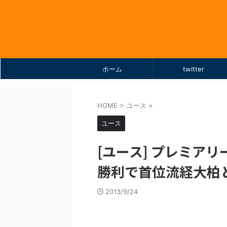
ホーム
twitter
HOME
>
ユース
>
ユース
[ユース] プレミアリ
勝利で首位流経大柏
2013/9/24