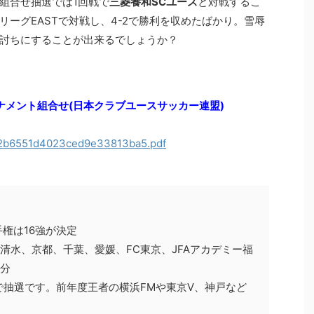
組合せ抽選では1回戦で
三菱養和SCユース
と対戦するこ
ーグEASTで対戦し、4-2で勝利を収めたばかり。雪辱
討ちにすることが出来るでしょうか？
決勝トーナメント組合せ(日本クラブユースサッカー連盟)
c2b6551d4023ced9e33813ba5.pdf
権は16強が決定
清水、京都、千葉、愛媛、FC東京、JFAアカデミー福
大分
で抽選です。前年度王者の横浜FMや東京V、神戸など