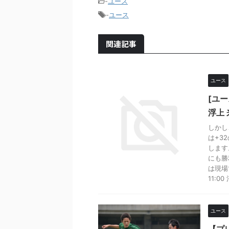
-
ユース
-
ユース
関連記事
ユース
[ユ
浮上
しかし
は+3
します
にも勝
は現場
11:0
ユース
【プ