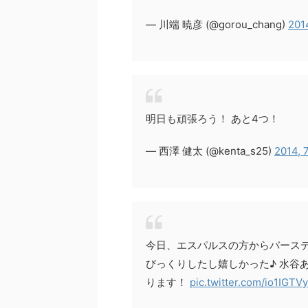
— 川端 暁彦 (@gorou_chang)
201
明日も頑張ろう！ あと4つ！
— 西澤 健太 (@kenta_s25)
2014, 
今日、エスパルスの方からバースデー
びっくりしたし嬉しかった♪ 水谷
ります！
pic.twitter.com/io1IGTV