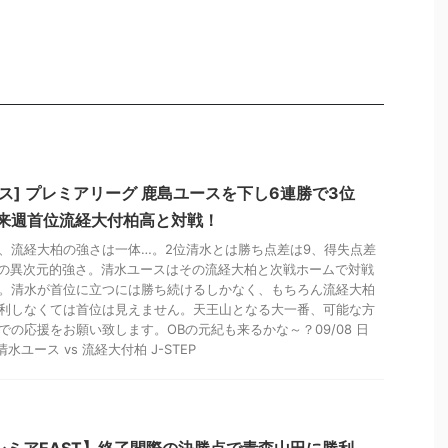
ース] プレミアリーグ 鹿島ユースを下し6連勝で3位
 来週首位流経大付柏高と対戦！
、流経大柏の強さは一体…。2位清水とは勝ち点差は9、得失点差
2の異次元的強さ。清水ユースはその流経大柏と次戦ホームで対戦
。清水が首位に立つには勝ち続けるしかなく、もちろん流経大柏
利しなくては首位は見えません。天王山となる大一番、可能な方
での応援をお願い致します。OBの元紀も来るかな～？09/08 日
0 清水ユース vs 流経大付柏 J-STEP
レミアEAST】終了間際の決勝点で青森山田に勝利