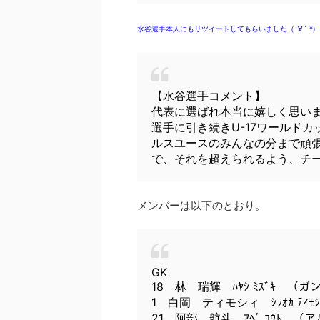
水谷選手本人にもリツイートしてもらいました（´∀｀*)
【水谷選手コメント】
代表に選ばれ本当に嬉しく思い
選手に引き続きU-17ワールド
ルスユースのみんなの分まで頑張
で、それを超えられるよう、チ
メンバーは以下のとおり。
GK
18 林 瑞輝 ﾊﾔｼ ﾐｽﾞｷ （
1 白岡 ティモシィ ｼﾗｵｶ ﾃｨ
21 阿部 航斗 ｱﾍﾞ ｺｳﾄ 