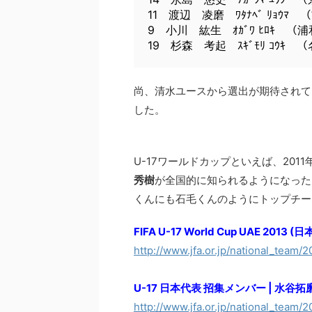
11 渡辺 凌磨 ﾜﾀﾅﾍﾞ ﾘｮｳﾏ
9 小川 紘生 ｵｶﾞﾜ ﾋﾛｷ 
19 杉森 考起 ｽｷﾞﾓﾘ ｺｳｷ
尚、清水ユースから選出が期待されて
した。
U-17ワールドカップといえば、20
秀樹
が全国的に知られるようになった
くんにも石毛くんのようにトップチー
FIFA U-17 World Cup UAE 2013
http://www.jfa.or.jp/national_team
U-17 日本代表 招集メンバー | 水谷
http://www.jfa.or.jp/national_tea