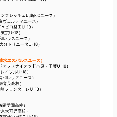
（サンフレッチェ広島F.Cユース）
（東京ヴェルディユース）
ジュビロ磐田U-18）
Ｃ東京U-18）
（浦和レッズユース）
（大分トリニータU-18）
ﾏ （清水エスパルスユース）
 （ジェフユナイテッド市原・千葉U-18）
柏レイソルU-18）
 （浦和レッズユース）
前橋育英高校）
（川崎フロンターレU-18）
 （筑陽学園高校）
（帝京大可児高校）
京都サンガF.C.U-18）