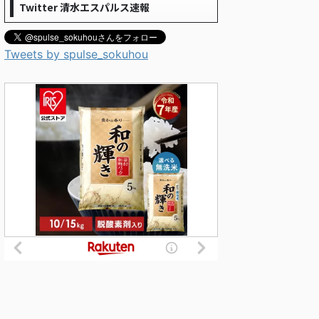
Twitter 清水エスパルス速報
Tweets by spulse_sokuhou