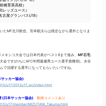
 （前橋育英高校）
（浦和レッズユース）
 （名古屋グランパスU18）
いたMF北川航也、宮本航汰らは残念ながら選外となりま
11年メキシコ大会では日本代表がベスト8まで進み、
MF石毛
大会です(のちにAFC年間最優秀ユース選手賞獲得)。水谷
ムで活躍する選手になってもらいたいですね。
 (日本サッカー協会)
/2013/u17/2013u17_wc/index.html
拓磨 (日本サッカー協会)
動画コメントあり
m/2013/u17/member/MIZUTANI_Takuma.html