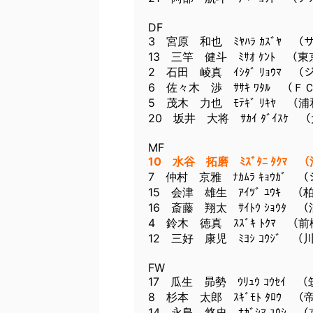
DF
3 宮原 和也 ﾐﾔﾊﾗ ｶｽﾞﾔ 
13 三竿 健斗 ﾐｻｵ ｹﾝﾄ 
2 石田 崚真 ｲｼﾀﾞ ﾘｮｳﾏ （
6 佐々木 渉 ｻｻｷ ﾜﾀﾙ （Ｆ
5 茂木 力也 ﾓﾃｷﾞ ﾘｷﾔ 
20 坂井 大将 ｻｶｲ ﾀﾞｲｽｹ 
MF
10 水谷 拓磨 ﾐｽﾞﾀﾆ ﾀｸ
7 仲村 京雅 ﾅｶﾑﾗ ｷｮｳｶﾞ
15 会津 雄生 ｱｲﾂﾞ ﾕｳｷ （
16 斎藤 翔太 ｻｲﾄｳ ｼｮｳﾀ
4 鈴木 徳真 ｽｽﾞｷ ﾄｸﾏ （
12 三好 康児 ﾐﾖｼ ｺｳｼﾞ 
FW
17 瓜生 昴勢 ｳﾘｭｳ ｺｳｾｲ
8 杉本 太郎 ｽｷﾞﾓﾄ ﾀﾛｳ 
14 永島 悠史 ﾅｶﾞｼﾏ ﾕｳｼ （