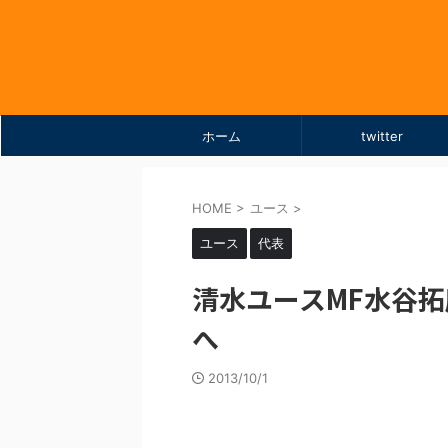
ホーム
twitter
HOME
>
ユース
>
ユース
代表
清水ユースMF水谷拓
へ
2013/10/1