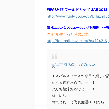
FIFA U-17 ワールドカップ UAE 2
http://www.fujitv.co.jp/otn/b_hp/91
清水エスパルスユース 水谷拓磨 〜
昨年1年生だった時の記事
http://football-navi.com/?p=12421
宮本 航汰
@miya17moto
エスパルスユースの今日の嬉しい
たくま代表おめでとー！！
けんち復帰おめでとー！！
悲しい話
おれとれーじ代表落選(T^T)わら