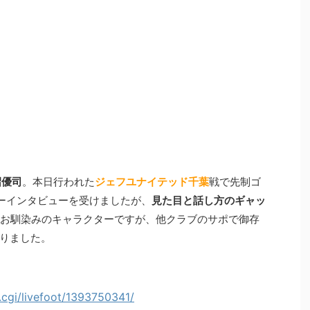
沼優司
。本日行われた
ジェフユナイテッド千葉
戦で先制ゴ
ローインタビューを受けましたが、
見た目と話し方のギャッ
はお馴染みのキャラクターですが、他クラブのサポで御存
りました。
d.cgi/livefoot/1393750341/