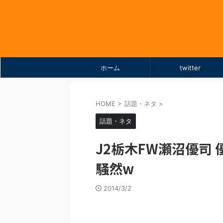
ホーム
twitter
HOME
>
話題・ネタ
>
話題・ネタ
J2栃木FW瀬沼優司
騒然w
2014/3/2