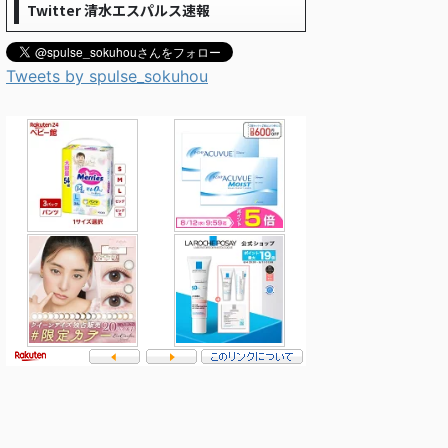
Twitter 清水エスパルス速報
Tweets by spulse_sokuhou