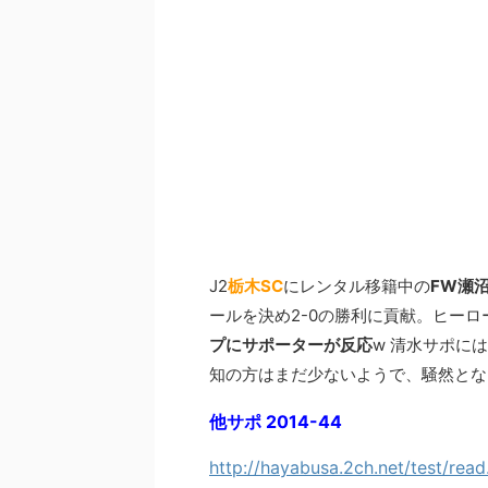
J2
栃木SC
にレンタル移籍中の
FW瀬
ールを決め2-0の勝利に貢献。ヒー
プにサポーターが反応
w 清水サポに
知の方はまだ少ないようで、騒然とな
他サポ 2014-44
http://hayabusa.2ch.net/test/rea