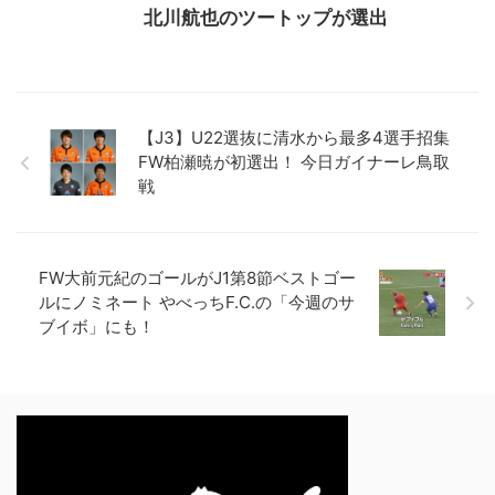
北川航也のツートップが選出
【J3】U22選抜に清水から最多4選手招集
FW柏瀬暁が初選出！ 今日ガイナーレ鳥取
戦
FW大前元紀のゴールがJ1第8節ベストゴー
ルにノミネート やべっちF.C.の「今週のサ
ブイボ」にも！