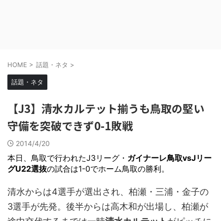
HOME
>
話題・ネタ
>
話題・ネタ
【J3】清水カルテット揃うも鳥取の堅い
守備を突破できず0-1敗戦
2014/4/20
本日、鳥取で行われたJ3リーグ・
ガイナーレ鳥取vsJリー
グU22選抜
の試合は1-0でホーム鳥取の勝利。
清水からは4選手が選出され、柏瀬・三浦・金子の
3選手が先発。後半からは高木和が出場し、柏瀬が