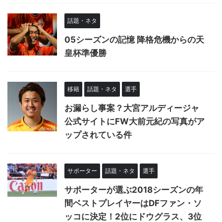
話題・ネタ
05シーズンの記憶 降格危機からの天
皇杯準優勝
移籍
話題・ネタ
選手
お漏らし事案？大宮アルディージャ
公式サイトにFW大前元紀の写真がア
ップされている件
サポーター
話題・ネタ
選手
サポーターが選ぶ2018シーズンの年
間ベストプレイヤーはDFファン・ソ
ッコに決定！2位にドウグラス、3位