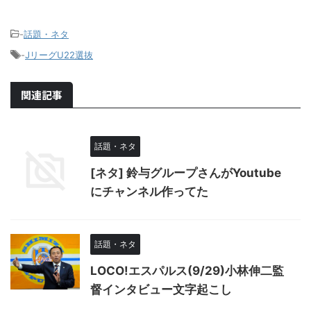
-
話題・ネタ
-
JリーグU22選抜
関連記事
話題・ネタ
[ネタ] 鈴与グループさんがYoutube
にチャンネル作ってた
話題・ネタ
LOCO!エスパルス(9/29)小林伸二監
督インタビュー文字起こし