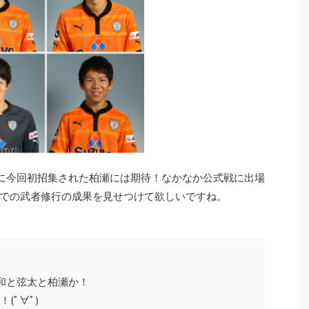
に今回初招集された柏瀬には期待！なかなか公式戦に出場
での武者修行の成果を見せつけて欲しいですね。
木和と弦太と柏瀬か！
(ﾟ∀ﾟ)