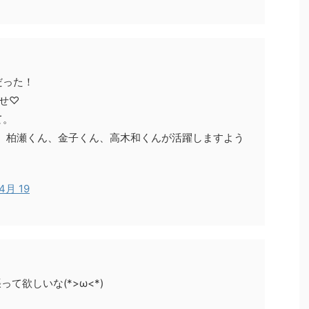
だった！
せ♡
て。
ん、柏瀬くん、金子くん、高木和くんが活躍しますよう
 4月 19
って欲しいな(*>ω<*)