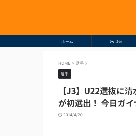
ホーム
twitter
HOME
>
選手
>
選手
【J3】U22選抜に
が初選出！ 今日ガ
2014/4/20