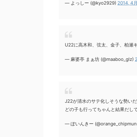
— よっしー (@kyo2929)
2014, 4月
U22に高木和、弦太、金子、柏瀬
— 麻婆亭 まぁ坊 (@maaboo_glz)
J22が清水のサテ化しそうな勢いだ(
どの子も行ってちゃんと結果だし
— ぽいんきー (@orange_chipmun