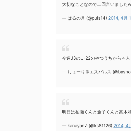
大切なことなので二回言いました
— ぱるの月 (@puls14)
2014, 4月 
今週J3のU-22のやつうちから
— しょーり＠エスパルス (@bashoo
明日は柏瀬くんと金子くんと高木和く
— kanayan♪ (@ks81126)
2014, 4