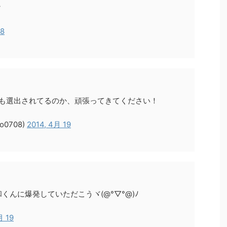
w
18
４人も選出されてるのか、頑張ってきてください！
0708)
2014, 4月 19
んに爆発していただこうヾ(@°▽°@)ﾉ
月 19