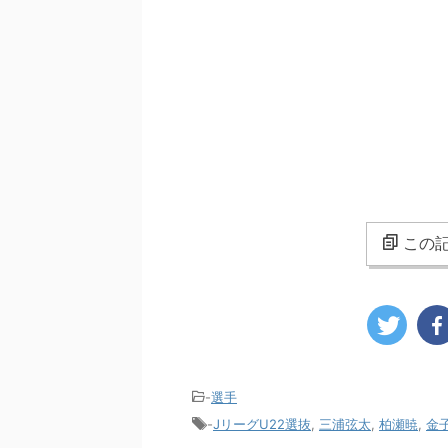
この記
-
選手
-
JリーグU22選抜
,
三浦弦太
,
柏瀬暁
,
金