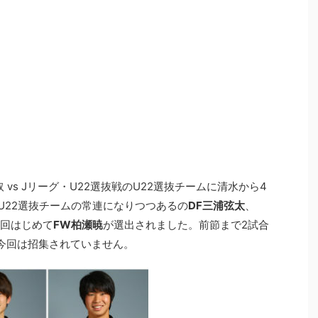
 vs Jリーグ・U22選抜戦のU22選抜チームに清水から4
U22選抜チームの常連になりつつあるの
DF三浦弦太
、
回はじめて
FW柏瀬暁
が選出されました。前節まで2試合
今回は招集されていません。