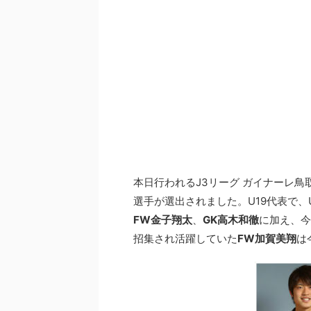
本日行われるJ3リーグ ガイナーレ鳥取
選手が選出されました。U19代表で、
FW金子翔太
、
GK高木和徹
に加え、今
招集され活躍していた
FW加賀美翔
は