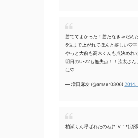
勝ててよかった！勝たなきゃだめ
6位まで上がれてほんと嬉しい♡幸
やっと大前も高木くんも点決めれ
明日のU-22も無失点！！弦太さ
に♡
— 増田麻友 (@amser0306)
2014,
柏瀬くん呼ばれたのね(*´∀｀*)頑張