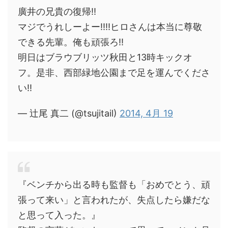
廣井の兄貴の復帰‼︎
マジでうれしーよー‼︎‼︎ヒロさんは本当に尊敬
できる先輩。俺も頑張ろ‼︎
明日はブラウブリッツ秋田と13時キックオ
フ。是非、西部緑地公園まで足を運んでくださ
い‼︎
— 辻尾 真二 (@tsujitail)
2014, 4月 19
『ベンチから出る時も監督も「おめでとう、頑
張って来い」と言われたが、失点したら嫌だな
と思って入った。』