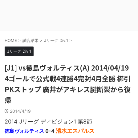
HOME
>
試合結果
>
Jリーグ Div.1
>
Jリーグ Div.1
[J1] vs徳島ヴォルティス(A) 2014/04/19
4ゴールで公式戦4連勝4完封4月全勝 櫛引
PKストップ 廣井がアキレス腱断裂から復
帰
2014/4/19
2014 Jリーグ ディビジョン1 第8節
清水エスパルス
徳島ヴォルティス
0-4