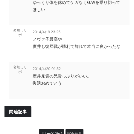
ゆっくり体を休めてケガなくG.Wを乗り切って
ほしい
名無しサ
2014/4/19 23:25
ポ
ノヴァ子最高や
廣井も復帰戦が勝利で飾れて本当に良かったな
名無しサ
2014/4/20 01:52
ポ
廣井兄貴の兄貴っぷりがいい。
復活おめでとう！
関連記事
Jリーグ Div.1
試合結果