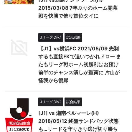
[J1] vs鹿島アントラーズ(H)
2015/03/08 7年ぶりのホーム開幕
戦を快勝で飾り首位タイに
Jリーグ Div.1
試合結果
【J1】vs横浜FC 2021/05/09 先制
するも直接FKで追いつかれドロー ま
たもリーグ戦ホーム初勝利はお預け
前半のチャンス潰しが重荷に 片山が
怪我から復帰
Jリーグ Div.1
試合結果
[J1] vs 湘南ベルマーレ(H)
2018/05/12 終盤サンドバック状態
も…リードを守りきり逃げ切り勝ち