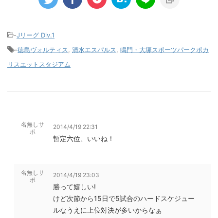
-
Jリーグ Div.1
-
徳島ヴォルティス
,
清水エスパルス
,
鳴門・大塚スポーツパークポカ
リスエットスタジアム
名無しサ
2014/4/19 22:31
ポ
暫定六位、いいね！
名無しサ
2014/4/19 23:03
ポ
勝って嬉しい!
けど次節から15日で5試合のハードスケジュー
ルなうえに上位対決が多いからなぁ