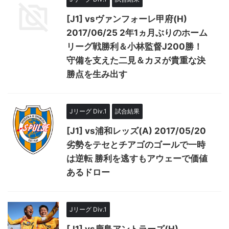
[J1] vsヴァンフォーレ甲府(H)
2017/06/25 2年1ヵ月ぶりのホーム
リーグ戦勝利＆小林監督J200勝！
守備を支えた二見＆カヌが貴重な決
勝点を生み出す
Jリーグ Div.1
試合結果
[J1] vs浦和レッズ(A) 2017/05/20
劣勢をテセとチアゴのゴールで一時
は逆転 勝利を逃すもアウェーで価値
あるドロー
Jリーグ Div.1