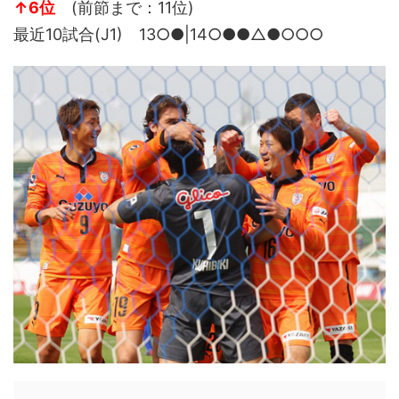
↑6位
(前節まで：11位)
最近10試合(J1) 13○●|14○●●△●○○○