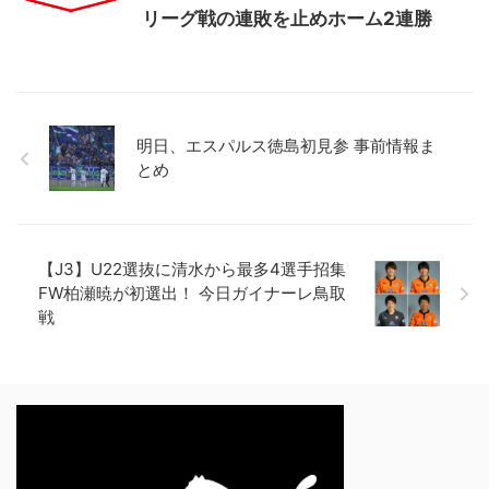
リーグ戦の連敗を止めホーム2連勝
明日、エスパルス徳島初見参 事前情報ま
とめ
【J3】U22選抜に清水から最多4選手招集
FW柏瀬暁が初選出！ 今日ガイナーレ鳥取
戦