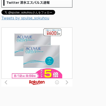
Twitter 清水エスパルス速報
Tweets by spulse_sokuhou