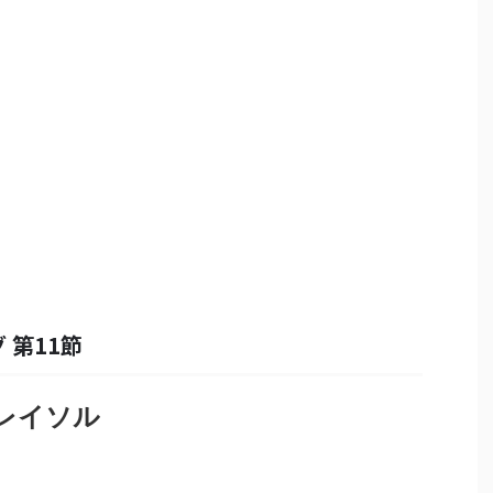
 第11節
柏レイソル