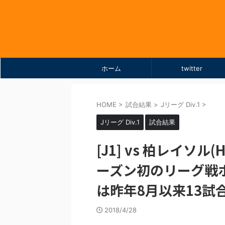
ホーム
twitter
HOME
>
試合結果
>
Jリーグ Div.1
>
Jリーグ Div.1
試合結果
[J1] vs 柏レイソル(
ーズン初のリーグ戦
は昨年8月以来13試
2018/4/28