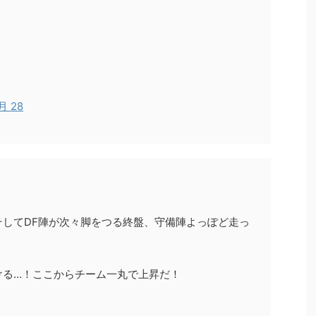
4月 28
してDF陣が次々脚をつる終盤、守備陣よっぽど走っ
ける…！ここからチーム一丸で上昇だ！