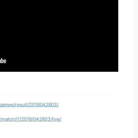
p/games/result/2018042803/
p/match/j1/2018/042803/live/