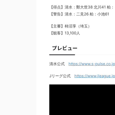
【得点】清水：鄭大世38 北川41 柏
【警告】清水：二見26 柏：小池61
【主審】柿沼享（埼玉）
【観客】13,100人
プレビュー
清水公式
https://www.s-pulse.co.j
Jリーグ公式
https://www.jleague.