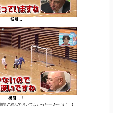
櫛引...
櫛引...！
契約結んでおいてよかったー ♪～(´ε｀ )