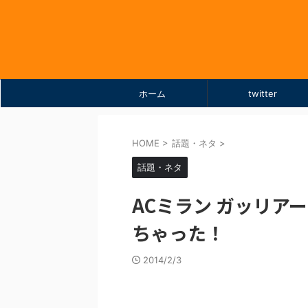
ホーム
twitter
HOME
>
話題・ネタ
>
話題・ネタ
ACミラン ガッリア
ちゃった！
2014/2/3