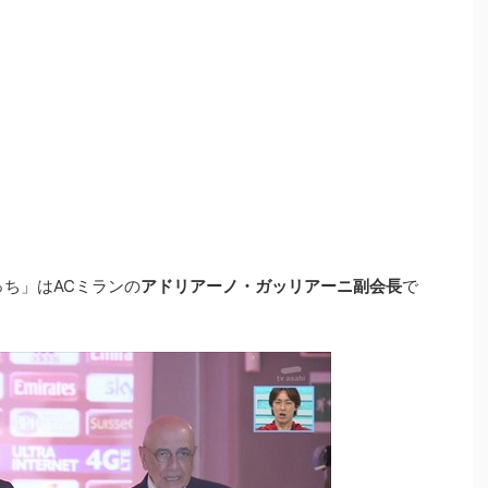
っち」はACミランの
アドリアーノ・ガッリアーニ副会長
で