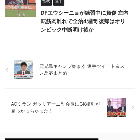
怪我
選手
DFエウシーニョが練習中に負傷 左内
転筋肉離れで全治4週間 復帰はオリ
ンピック中断明け後か
鹿児島キャンプ始まる 選手ツイート＆ス
レ反応まとめ
ACミラン ガッリアーニ副会長にGK櫛引が
見っかっちゃった！