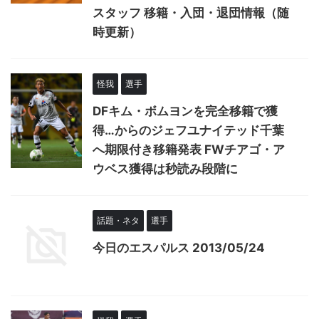
スタッフ 移籍・入団・退団情報（随
時更新）
怪我
選手
DFキム・ボムヨンを完全移籍で獲
得…からのジェフユナイテッド千葉
へ期限付き移籍発表 FWチアゴ・ア
ウベス獲得は秒読み段階に
話題・ネタ
選手
今日のエスパルス 2013/05/24