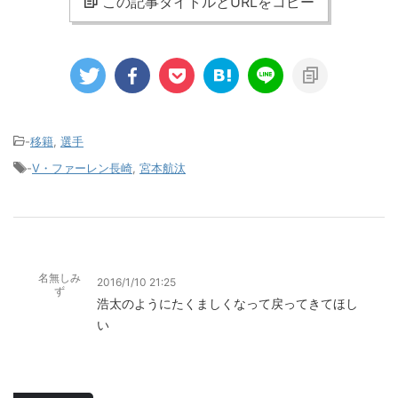
この記事タイトルとURLをコピー
-
移籍
,
選手
-
V・ファーレン長崎
,
宮本航汰
名無しみ
2016/1/10 21:25
ず
浩太のようにたくましくなって戻ってきてほし
い