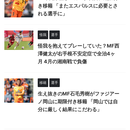
き移籍 「またエスパルスに必要とさ
れる選手に」
怪我
選手
怪我を抱えてプレーしていた？MF西
澤健太が右手根不安定症で全治4ヶ
月 4月の湘南戦で負傷
移籍
選手
生え抜きのMF石毛秀樹がファジアー
ノ岡山に期限付き移籍 「岡山では自
分に厳しく結果にこだわる」