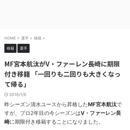
HOME
>
選手
>
移籍
>
移籍
選手
MF宮本航汰がV・ファーレン長崎に期限
付き移籍 「一回りも二回りも大きくなっ
て帰る」
2016/1/6
昨シーズン清水ユースから昇格した
MF宮本航汰
で
すが、プロ2年目の今シーズンは
V・ファーレン長
崎
に期限付き移籍することになりました。