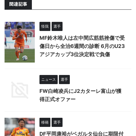
関連記事
怪我
選手
MF鈴木唯人は左中間広筋筋挫傷で受
傷日から全治6週間の診断 6月のU23
アジアカップ3位決定戦で負傷
ニュース
選手
FW白崎凌兵にJ2カターレ富山が獲
得正式オファー
移籍
選手
DF平岡康裕がベガルタ仙台に期限付