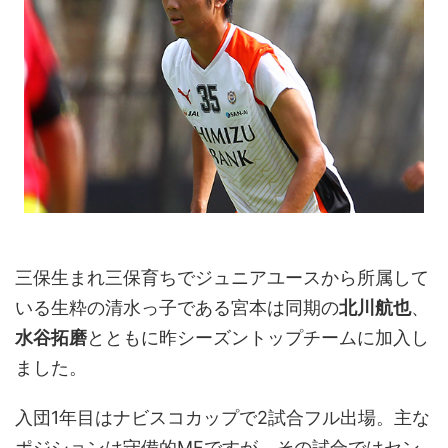
三保生まれ三保育ちでジュニアユースから所属して
いる生粋の清水っ子である宮本は同期の
北川航也
、
水谷拓磨
とともに昨シーズントップチームに加入し
ました。
入団1年目はナビスコカップで2試合フル出場。主な
ポジションは守備的MFですが、その試合ではセン