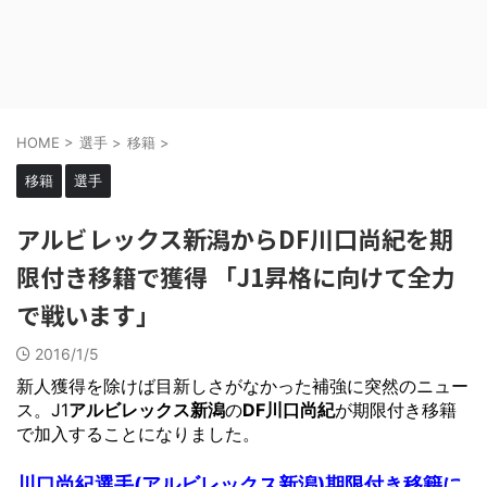
HOME
>
選手
>
移籍
>
移籍
選手
アルビレックス新潟からDF川口尚紀を期
限付き移籍で獲得 「J1昇格に向けて全力
で戦います」
2016/1/5
新人獲得を除けば目新しさがなかった補強に突然のニュー
ス。J1
アルビレックス新潟
の
DF川口尚紀
が期限付き移籍
で加入することになりました。
川口尚紀選手(アルビレックス新潟)期限付き移籍に