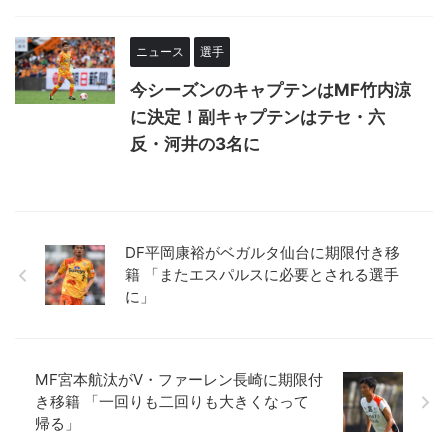
ニュース
選手
今シーズンのキャプテンはMF竹内涼
に決定！副キャプテンはテセ・六
反・河井の3名に
DF平岡康裕がベガルタ仙台に期限付き移
籍 「またエスパルスに必要とされる選手
に」
MF宮本航汰がV・ファーレン長崎に期限付
き移籍 「一回りも二回りも大きくなって
帰る」