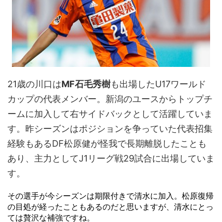
21歳の川口は
MF石毛秀樹
も出場したU17ワールド
カップの代表メンバー。新潟のユースからトップチ
ームに加入して右サイドバックとして活躍していま
す。昨シーズンはポジションを争っていた代表招集
経験もあるDF松原健が怪我で長期離脱したことも
あり、主力としてJ1リーグ戦29試合に出場していま
す。
その選手が今シーズンは期限付きで清水に加入。松原復帰
の目処が経ったこともあるのだと思いますが、清水にとっ
ては贅沢な補強ですね。