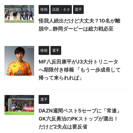
怪我
話題・ネタ
選手
怪我人続出だけど大丈夫？10名が離
脱中…静岡ダービーは総力戦必至
移籍
選手
MF八反田康平がJ3大分トリニータ
へ期限付き移籍 「もう一歩成長して
帰って来られれば」
選手
DAZN週間ベスト5セーブに「常連」
GK六反勇治のPKストップが選出！
だけど2失点は要反省