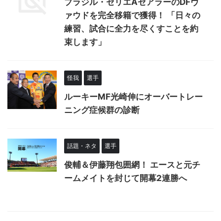
ブラジル・セリエAセアラーのDFヴ
ァウドを完全移籍で獲得！ 「日々の
練習、試合に全力を尽くすことを約
束します」
怪我
選手
ルーキーMF光崎伸にオーバートレー
ニング症候群の診断
話題・ネタ
選手
俊輔＆伊藤翔包囲網！ エースと元チ
ームメイトを封じて開幕2連勝へ