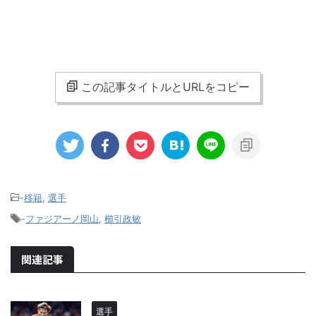
この記事タイトルとURLをコピー
-
移籍
,
選手
-
ファジアーノ岡山
,
櫛引政敏
関連記事
選手