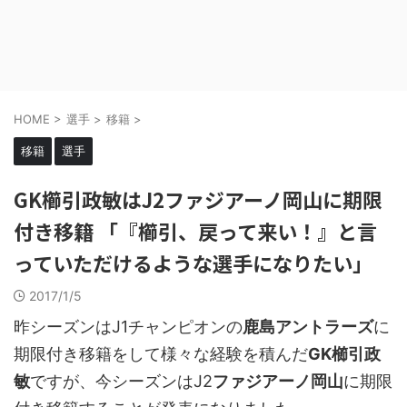
HOME
>
選手
>
移籍
>
移籍
選手
GK櫛引政敏はJ2ファジアーノ岡山に期限
付き移籍 「『櫛引、戻って来い！』と言
っていただけるような選手になりたい」
2017/1/5
昨シーズンはJ1チャンピオンの
鹿島アントラーズ
に
期限付き移籍をして様々な経験を積んだ
GK櫛引政
敏
ですが、今シーズンはJ2
ファジアーノ岡山
に期限