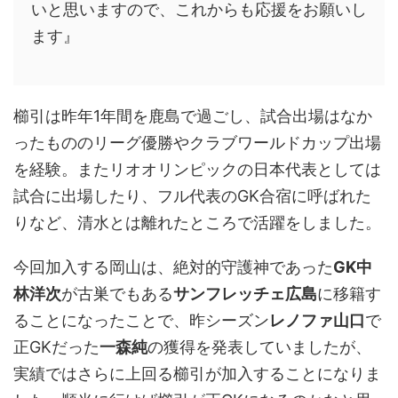
いと思いますので、これからも応援をお願いし
ます』
櫛引は昨年1年間を鹿島で過ごし、試合出場はなか
ったもののリーグ優勝やクラブワールドカップ出場
を経験。またリオオリンピックの日本代表としては
試合に出場したり、フル代表のGK合宿に呼ばれた
りなど、清水とは離れたところで活躍をしました。
今回加入する岡山は、絶対的守護神であった
GK中
林洋次
が古巣でもある
サンフレッチェ広島
に移籍す
ることになったことで、昨シーズン
レノファ山口
で
正GKだった
一森純
の獲得を発表していましたが、
実績ではさらに上回る櫛引が加入することになりま