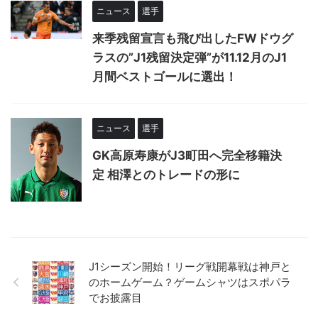
ニュース
選手
来季残留宣言も飛び出したFWドウグ
ラスの”J1残留決定弾”が11.12月のJ1
月間ベストゴールに選出！
ニュース
選手
GK高原寿康がJ3町田へ完全移籍決
定 相澤とのトレードの形に
J1シーズン開始！リーグ戦開幕戦は神戸と
のホームゲーム？ゲームシャツはスポパラ
でお披露目