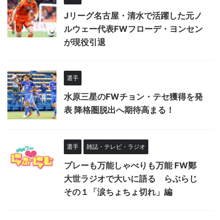
Jリーグ名古屋・清水で活躍した元ノ
ルウェー代表FWフローデ・ヨンセン
が現役引退
選手
水原三星のFWチョン・テセ獲得を発
表 降格圏脱出へ期待高まる！
選手
雑誌・テレビ・ラジオ
プレーも万能しゃべりも万能 FW鄭
大世ラジオで大いに語る らぶらじ
その１「涙ちょちょ切れ」編