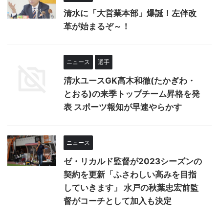
清水に「大営業本部」爆誕！左伴改
革が始まるぞ～！
ニュース
選手
清水ユースGK高木和徹(たかぎわ・
とおる)の来季トップチーム昇格を発
表 スポーツ報知が早速やらかす
ニュース
ゼ・リカルド監督が2023シーズンの
契約を更新「ふさわしい高みを目指
していきます」 水戸の秋葉忠宏前監
督がコーチとして加入も決定