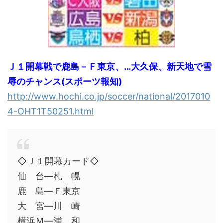
Ｊ１開幕戦で鹿島－Ｆ東京、…大久保、新天地で雪
辱のチャンス(スポーツ報知)
http://www.hochi.co.jp/soccer/national/2017010
4-OHT1T50251.html
◇Ｊ１開幕カード◇
仙 台―札 幌
鹿 島―Ｆ東京
大 宮―川 崎
横浜Ｍ―浦 和