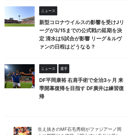
ニュース
新型コロナウイルスの影響を受けJリ
ーグが3/15までの公式戦の延期を決
定 清水は5試合が影響 リーグ＆ルヴ
ァンの日程はどうなる？
ニュース
選手
DF平岡康裕 右肩手術で全治3ヶ月 来
季開幕復帰を目指す DF廣井は練習復
帰
生え抜きのMF石毛秀樹がファジアーノ岡