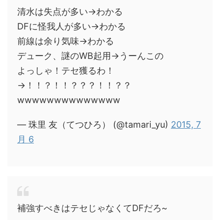
清水は失点が多い→わかる
DFに怪我人が多い→わかる
前線は余り気味→わかる
デューク、謎のWB起用→うーんこの
よっしゃ！テセ獲るわ！
→！！？！！？？？！！？？
wwwwwwwwwwwwww
— 珠里 友（てつひろ） (@tamari_yu)
2015, 7
月 6
補強すべきはテセじゃなくてDFだろ~