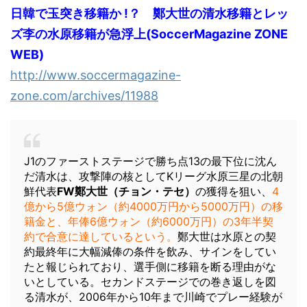
日韓で玉突き移籍か !？ 鄭大世の清水移籍とレッ
ズ李の水原移籍が急浮上(SoccerMagazine ZONE
WEB)
http://www.soccermagazine-
zone.com/archives/11988
J1のファーストステージで勝ち点13の最下位に沈ん
だ清水は、攻撃陣の核としてKリーグ水原三星の北朝
鮮代表
FW鄭大世（チョン・テセ）
の獲得を狙い、
4
億から5億ウォン（約4000万円から5000万円）の移
籍金と、年俸6億ウォン（約6000万円）の3年半契
約で合意に達しているという。
鄭大世は水原との契
約最終年に大幅減俸の条件を飲み、サインをしてい
たと報じられており、選手側に移籍を断る理由がな
いとしている。セカンドステージでの巻き返しを図
る清水が、2006年から10年まで川崎でプレー経験が