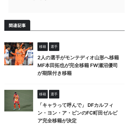
関連記事
移籍
選手
2人の選手がモンテディオ山形へ移籍
MF本田拓也が完全移籍 FW瀬沼優司
が期限付き移籍
移籍
選手
「キャラって呼んで」 DFカルフィ
ン・ヨン・ア・ピンのFC町田ゼルビ
ア完全移籍が決定