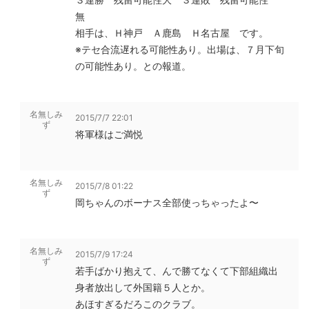
無
相手は、Ｈ神戸 Ａ鹿島 Ｈ名古屋 です。
※テセ合流遅れる可能性あり。出場は、７月下旬
の可能性あり。との報道。
名無しみ
2015/7/7 22:01
ず
将軍様はご満悦
名無しみ
2015/7/8 01:22
ず
岡ちゃんのボーナス全部使っちゃったよ〜
名無しみ
2015/7/9 17:24
ず
若手ばかり抱えて、んで勝てなくて下部組織出
身者放出して外国籍５人とか。
あほすぎるだろこのクラブ。