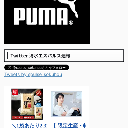
Twitter 清水エスパルス速報
Tweets by spulse_sokuhou