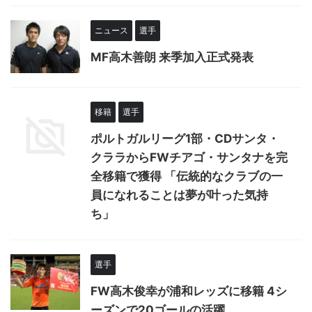
ニュース
選手
MF高木善朗 来季加入正式発表
移籍
選手
ポルトガルリーグ1部・CDサンタ・
クララからFWチアゴ・サンタナを完
全移籍で獲得 「伝統的なクラブの一
員になれることは夢が叶った気持
ち」
選手
FW高木俊幸が浦和レッズに移籍 4シ
ーズンで20ゴールの活躍