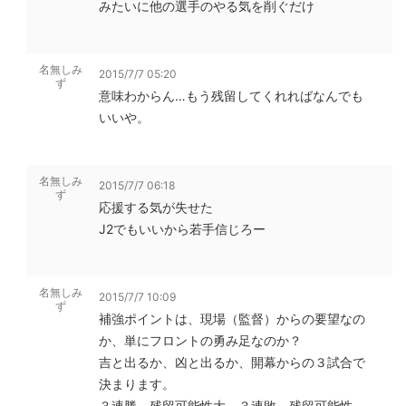
みたいに他の選手のやる気を削ぐだけ
名無しみ
2015/7/7 05:20
ず
意味わからん…もう残留してくれればなんでも
いいや。
名無しみ
2015/7/7 06:18
ず
応援する気が失せた
J2でもいいから若手信じろー
名無しみ
2015/7/7 10:09
ず
補強ポイントは、現場（監督）からの要望なの
か、単にフロントの勇み足なのか？
吉と出るか、凶と出るか、開幕からの３試合で
決まります。
３連勝 残留可能性大 ３連敗 残留可能性