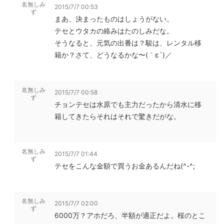
名無しみ
2015/7/7 00:53
ず
まあ、決まったものはしょうがない。
テセとウタカの絡みはたのしみだな。
そうなると、元気の出番は？駿は、レンタル移
籍か？さて、どうなるかな〜(｀ε´)／
名無しみ
2015/7/7 00:58
ず
チョンテセは水原でも主力だったから清水に移
籍してきたらそれはそれで驚きだがな。
名無しみ
2015/7/7 01:44
ず
テセをこんな金額で買うお金あるんだね(^-^;
名無しみ
2015/7/7 02:00
ず
6000万？アホだろ、半額が適正だよ。桜のとこ