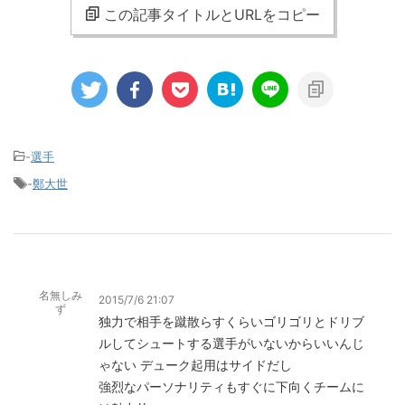
この記事タイトルとURLをコピー
-
選手
-
鄭大世
名無しみ
2015/7/6 21:07
ず
独力で相手を蹴散らすくらいゴリゴリとドリブ
ルしてシュートする選手がいないからいいんじ
ゃない デューク起用はサイドだし
強烈なパーソナリティもすぐに下向くチームに