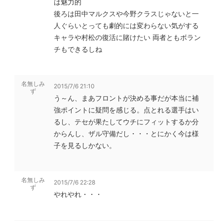
は魅力的
後ろは田中マルクスや今野クラスじゃないと一
人ぐらいとっても劇的には変わらない気がする
キャラや村松の復活に賭けたい 両者ともボラン
チもできるしね
名無しみ
2015/7/6 21:10
ず
う～ん、まあフロントが決める事だが本当に補
強ポイントに疑問を感じる。点とれる選手はい
るし、テセが果たしてウチにフィットするか分
からんし、ザル守備だし・・・とにかく今は様
子を見るしかない。
名無しみ
2015/7/6 22:28
ず
やれやれ・・・