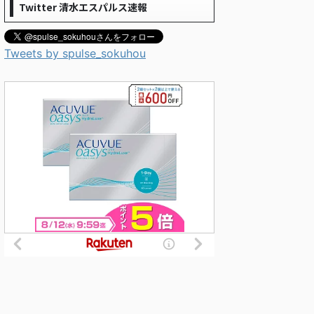
Twitter 清水エスパルス速報
Tweets by spulse_sokuhou