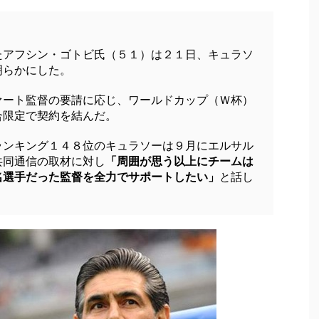
たアフシン・ゴトビ氏（５１）は２１日、キュラソ
明らかにした。
ァート監督の要請に応じ、ワールドカップ（Ｗ杯）
合限定で契約を結んだ。
ランキング１４８位のキュラソーは９月にエルサル
共同通信の取材に対し
「周囲が思う以上にチームは
名選手だった監督を全力でサポートしたい」
と話し