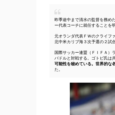
昨季途中まで清水の監督を務め
ー代表コーチに就任することを
元オランダ代表ＦＷのクライフ
北中米カリブ海３次予選の２試
国際サッカー連盟（ＦＩＦＡ）
バドルと対戦する。ゴトビ氏は
可能性を秘めている。世界的な
た。