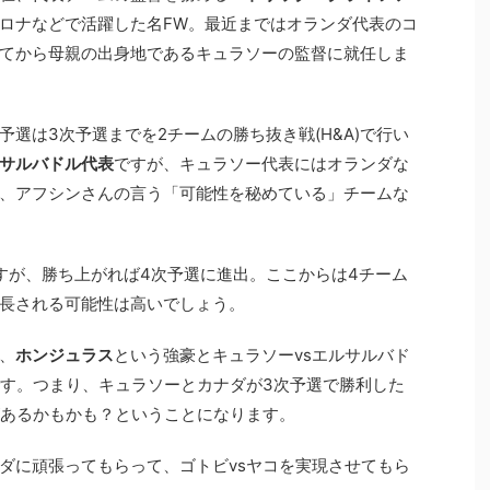
ロナなどで活躍した名FW。最近まではオランダ代表のコ
てから母親の出身地であるキュラソーの監督に就任しま
選は3次予選までを2チームの勝ち抜き戦(H&A)で行い
サルバドル代表
ですが、キュラソー代表にはオランダな
、アフシンさんの言う「可能性を秘めている」チームな
すが、勝ち上がれば4次予選に進出。ここからは4チーム
長される可能性は高いでしょう。
、
ホンジュラス
という強豪とキュラソーvsエルサルバド
です。つまり、キュラソーとカナダが3次予選で勝利した
があるかもかも？ということになります。
ダに頑張ってもらって、ゴトビvsヤコを実現させてもら