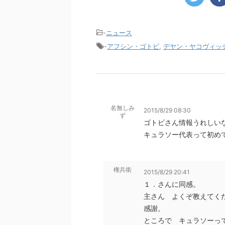
-
ニュース
-
アフシン・ゴトビ
,
デヤン・ヤコヴィッ
名無しみ
2015/8/29 08:30
ず
ゴトビさん情報うれしい
キュラソー代表って初め
権兵衛
2015/8/29 20:41
１．さんに同感。
主さん よくぞ教えてく
感謝。
ところで キュラソーっ