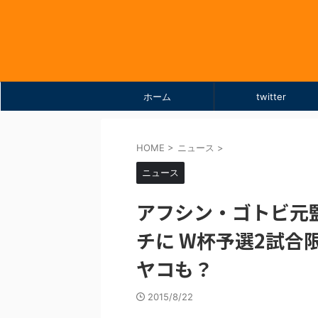
ホーム
twitter
HOME
>
ニュース
>
ニュース
アフシン・ゴトビ元
チに W杯予選2試合
ヤコも？
2015/8/22