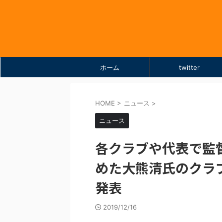
ホーム
twitter
HOME
>
ニュース
>
ニュース
各クラブや代表で監
めた大熊清氏のクラ
発表
2019/12/16