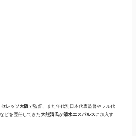
、
セレッソ大阪
で監督、また年代別日本代表監督やフル代
などを歴任してきた
大熊清氏
が
清水エスパルス
に加入す