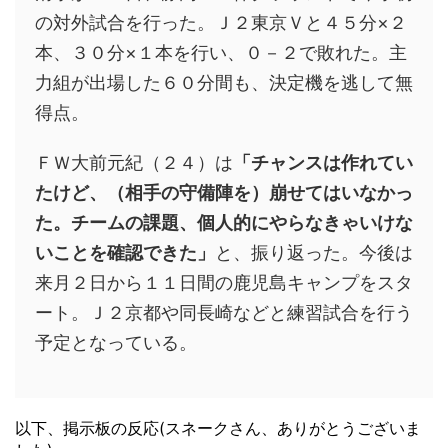
の対外試合を行った。Ｊ２東京Ｖと４５分×２
本、３０分×１本を行い、０－２で敗れた。主
力組が出場した６０分間も、決定機を逃して無
得点。
ＦＷ大前元紀（２４）は
「チャンスは作れてい
たけど、（相手の守備陣を）崩せてはいなかっ
た。チームの課題、個人的にやらなきゃいけな
いことを確認できた」
と、振り返った。今後は
来月２日から１１日間の鹿児島キャンプをスタ
ート。Ｊ２京都や同長崎などと練習試合を行う
予定となっている。
以下、掲示板の反応(スネークさん、ありがとうございま