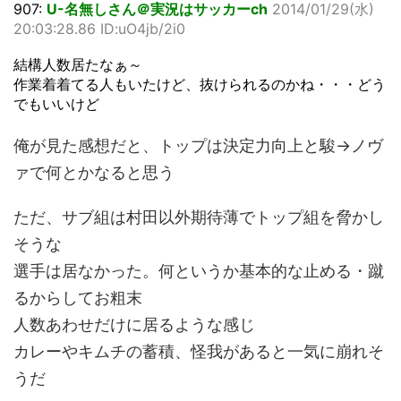
907:
U-名無しさん＠実況はサッカーch
2014/01/29(水)
20:03:28.86 ID:uO4jb/2i0
結構人数居たなぁ～
作業着着てる人もいたけど、抜けられるのかね・・・どう
でもいいけど
俺が見た感想だと、トップは決定力向上と駿→ノヴ
ァで何とかなると思う
ただ、サブ組は村田以外期待薄でトップ組を脅かし
そうな
選手は居なかった。何というか基本的な止める・蹴
るからしてお粗末
人数あわせだけに居るような感じ
カレーやキムチの蓄積、怪我があると一気に崩れそ
うだ