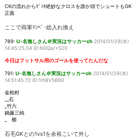
CKの流れからｹﾞﾝｷ絶妙なクロスを誰か頭でシュートもGK
正面
ここで両軍ﾏﾝﾍﾞｰ総入れ換え
789:
U-名無しさん＠実況はサッカーch
2014/01/29(水)
14:45:25.54 ID:N0Qa/+S20
今日はフットサル用のゴールを使ってたんだな
791:
U-名無しさん＠実況はサッカーch
2014/01/29(水)
14:51:45.72 ID:1rh8V5B90
金柏村
__石
_竹六
鍋藤三純
_ 櫛
石毛GKとの1vs1を余裕こいて外し