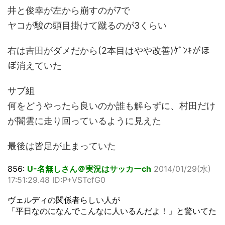
井と俊幸が左から崩すのが7で
ヤコが駿の頭目掛けて蹴るのが3くらい
右は吉田がダメだから(2本目はやや改善)ｹﾞﾝｷがほ
ぼ消えていた
サブ組
何をどうやったら良いのか誰も解らずに、村田だけ
が闇雲に走り回っているように見えた
最後は皆足が止まっていた
856:
U-名無しさん＠実況はサッカーch
2014/01/29(水)
17:51:29.48 ID:P+VSTcfG0
ヴェルディの関係者らしい人が
「平日なのになんでこんなに人いるんだよ！」と驚いてた