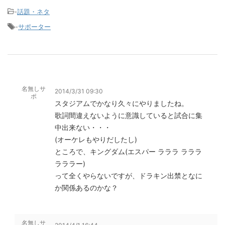
-
話題・ネタ
-
サポーター
名無しサ
2014/3/31 09:30
ポ
スタジアムでかなり久々にやりましたね。
歌詞間違えないように意識していると試合に集
中出来ない・・・
(オーケレもやりだしたし)
ところで、キングダム(エスパー ラララ ラララ
ラララー)
って全くやらないですが、ドラキン出禁となに
か関係あるのかな？
名無しサ