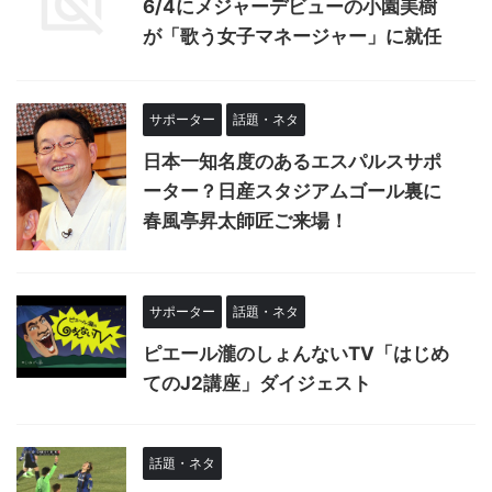
6/4にメジャーデビューの小園美樹
が「歌う女子マネージャー」に就任
サポーター
話題・ネタ
日本一知名度のあるエスパルスサポ
ーター？日産スタジアムゴール裏に
春風亭昇太師匠ご来場！
サポーター
話題・ネタ
ピエール瀧のしょんないTV「はじめ
てのJ2講座」ダイジェスト
話題・ネタ