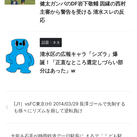
健太ガンバのDF岩下敬輔 因縁の西村
主審から警告を受ける 清水スレの反
応
話題・ネタ
清水区の広報キャラ「シズラ」爆
誕！「正直なところ選定しづらい部
分はあった」w
[J1］vsFC東京(H) 2014/03/29 長澤ゴールで先制する
も徐々にリズムを崩して逆転負け
大前＆石毛が静岡鉄道で一日駅長に まるで「こども駅