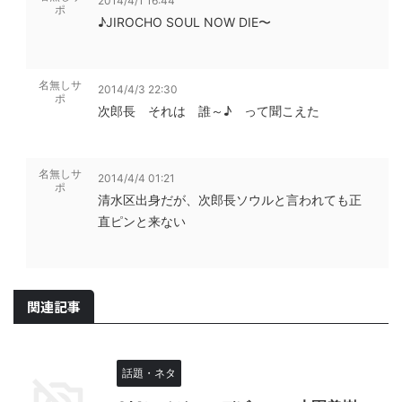
2014/4/1 16:44
ポ
♪JIROCHO SOUL NOW DIE〜
名無しサ
2014/4/3 22:30
ポ
次郎長 それは 誰～♪ って聞こえた
名無しサ
2014/4/4 01:21
ポ
清水区出身だが、次郎長ソウルと言われても正
直ピンと来ない
関連記事
話題・ネタ