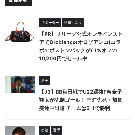
関連記事
サポーター
話題・ネタ
【PR】Ｊリーグ公式オンラインスト
アでOrobianco(オロビアンコ)コラ
ボのボストンバックが61％オフの
16,200円でセール中
選手
【J3】BB秋田戦でU22選抜FW金子
翔太が先制ゴール！ 三浦先発・加賀
美途中出場 チームは2-1で勝利
移籍
選手