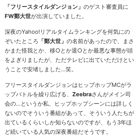
「フリースタイルダンジョン」
のゲスト審査員に
FW鄭大世
が出演していました。
深夜のYahoo!リアルタイムランキングを何気にの
ぞいたところ
「鄭大世」
の名前があったので、まさ
かまた怪我とか、移○とか退○とか最悪な事態が頭
をよぎりましたが、ただテレビに出ていただけとい
うことで安堵しました…笑。
フリースタイルダンジョンはヒップホップMCがラ
ップバトルを繰り広げる、
Zeebra
さんがメイン司
会の…というか私、ヒップホップシーンには詳しく
ないのでそういう番組があって、そういう人たちが
出ているくらいしか知らないのですが、もう3年ほ
ど続いている人気の深夜番組だそうです。