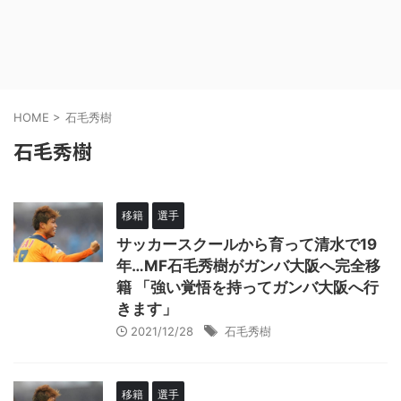
HOME
>
石毛秀樹
石毛秀樹
移籍
選手
サッカースクールから育って清水で19
年…MF石毛秀樹がガンバ大阪へ完全移
籍 「強い覚悟を持ってガンバ大阪へ行
きます」
2021/12/28
石毛秀樹
移籍
選手