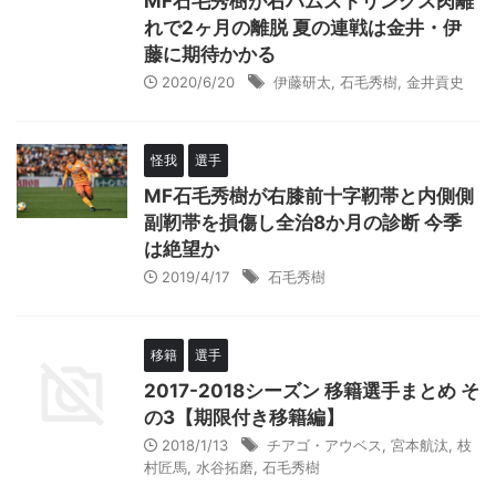
MF石毛秀樹が右ハムストリングス肉離
れで2ヶ月の離脱 夏の連戦は金井・伊
藤に期待かかる
2020/6/20
伊藤研太
,
石毛秀樹
,
金井貢史
怪我
選手
MF石毛秀樹が右膝前十字靭帯と内側側
副靭帯を損傷し全治8か月の診断 今季
は絶望か
2019/4/17
石毛秀樹
移籍
選手
2017-2018シーズン 移籍選手まとめ そ
の3【期限付き移籍編】
2018/1/13
チアゴ・アウベス
,
宮本航汰
,
枝
村匠馬
,
水谷拓磨
,
石毛秀樹