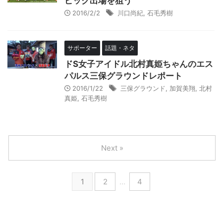
ピック出場を狙う
2016/2/2
川口尚紀
,
石毛秀樹
サポーター
話題・ネタ
ドS女子アイドル北村真姫ちゃんのエス
パルス三保グラウンドレポート
2016/1/22
三保グラウンド
,
加賀美翔
,
北村
真姫
,
石毛秀樹
Next »
1
2
…
4