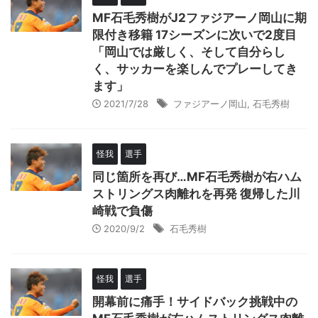
MF石毛秀樹がJ2ファジアーノ岡山に期
限付き移籍 17シーズンに次いで2度目
「岡山では厳しく、そして自分らし
く、サッカーを楽しんでプレーしてき
ます」
2021/7/28
ファジアーノ岡山
,
石毛秀樹
怪我
選手
同じ箇所を再び…MF石毛秀樹が右ハム
ストリングス肉離れを再発 復帰した川
崎戦で負傷
2020/9/2
石毛秀樹
怪我
選手
開幕前に痛手！サイドバック挑戦中の