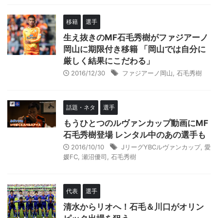
移籍
選手
生え抜きのMF石毛秀樹がファジアーノ
岡山に期限付き移籍 「岡山では自分に
厳しく結果にこだわる」
2016/12/30
ファジアーノ岡山
,
石毛秀樹
話題・ネタ
選手
もうひとつのルヴァンカップ動画にMF
石毛秀樹登場 レンタル中のあの選手も
2016/10/10
JリーグYBCルヴァンカップ
,
愛
媛FC
,
瀬沼優司
,
石毛秀樹
代表
選手
清水からリオへ！石毛＆川口がオリン