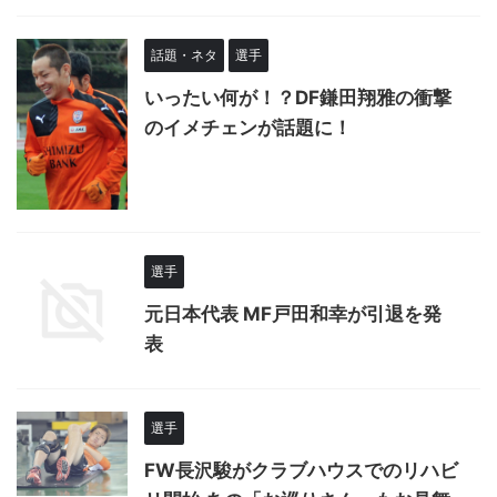
話題・ネタ
選手
いったい何が！？DF鎌田翔雅の衝撃
のイメチェンが話題に！
選手
元日本代表 MF戸田和幸が引退を発
表
選手
FW長沢駿がクラブハウスでのリハビ