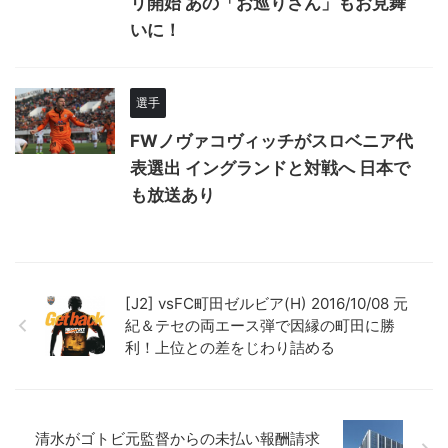
リ開始 あの「お巡りさん」もお見舞
いに！
選手
FWノヴァコヴィッチがスロベニア代
表選出 イングランドと対戦へ 日本で
も放送あり
[J2] vsFC町田ゼルビア(H) 2016/10/08 元
紀＆テセの両エース弾で因縁の町田に勝
利！上位との差をじわり詰める
清水がゴトビ元監督からの未払い報酬請求