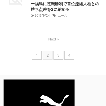
ー福島に逆転勝利で首位流経大柏との
勝ち点差を3に縮める
2013/9/24
ユース
Next »
1
2
3
4