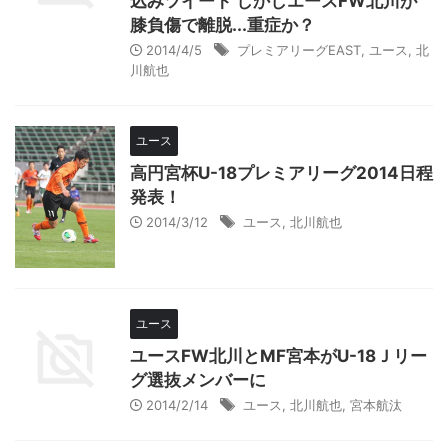
込みツイート しかしエースFW北川が
膝負傷で離脱...重症か？
2014/4/5
プレミアリーグEAST
,
ユース
,
北
川航也
ユース
高円宮杯U-18プレミアリーグ2014日程
発表！
2014/3/12
ユース
,
北川航也
ユース
ユースFW北川とMF宮本がU-18Ｊリー
グ選抜メンバーに
2014/2/14
ユース
,
北川航也
,
宮本航汰