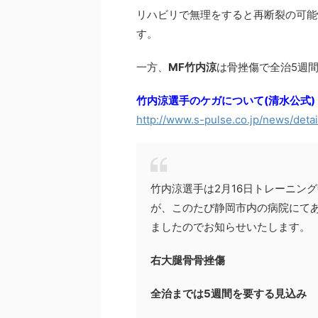
リハビリで無理をすると再断裂の可能
す。
一方、
MF竹内涼
は骨挫傷で全治5週
竹内涼選手のケガについて(清水公式)
http://www.s-pulse.co.jp/news/detai
竹内涼選手は2月16日トレーニン
が、このたび静岡市内の病院にて
ましたのでお知らせいたします。
右大腿骨骨挫傷
全治までは5週間を要する見込み