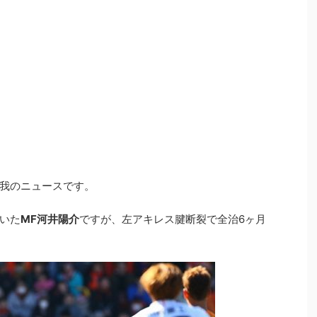
我のニュースです。
いた
MF河井陽介
ですが、左アキレス腱断裂で全治6ヶ月