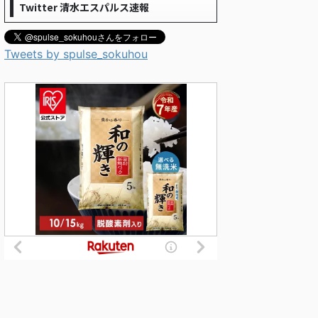
Twitter 清水エスパルス速報
Tweets by spulse_sokuhou