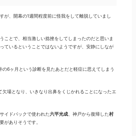
すが、開幕の1週間程度前に怪我をして離脱していまし
うことで、相当激しい捻挫をしてしまったのだと思いま
っているということではないようですが、安静にしなが
井の6ヶ月という診断を見たあとだと軽症に思えてしまう
て欠場となり、いきなり出鼻をくじかれることになったエ
サイドバックで使われた
六平光成
、神戸から復帰した
村
要がありそうです。