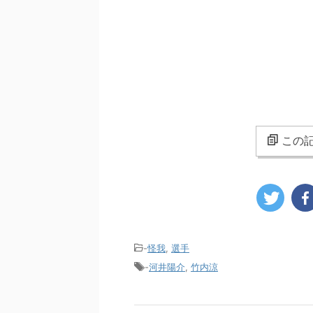
この記
-
怪我
,
選手
-
河井陽介
,
竹内涼