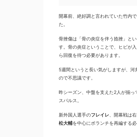
開幕前、絶好調と言われていた竹内で
た。
骨挫傷は「骨の炎症を伴う捻挫」とい
す。骨の炎症ということで、ヒビが入
ら回復を待つ必要があります。
5週間というと長い気がしますが、河
ので不思議です。
昨シーズン、中盤を支えた2人が揃っ
スパルス。
新外国人選手の
フレイレ
、開幕戦は右
松大輔
を中心にボランチを再編する必