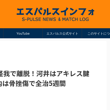
YouTube
エスパルス公式サイト
このサイトにつ
怪我で離脱！河井はアキレス腱
内は骨挫傷で全治5週間