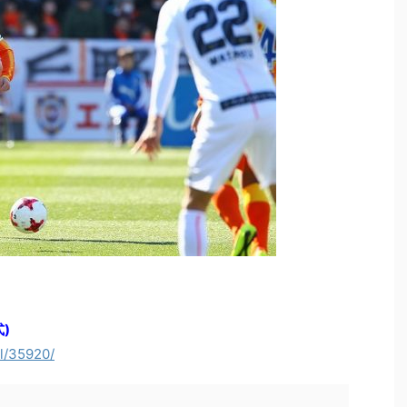
)
il/35920/