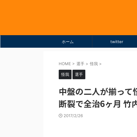
ホーム
twitter
HOME
>
選手
>
怪我
>
怪我
選手
中盤の二人が揃って
断裂で全治6ヶ月 竹
2017/2/26