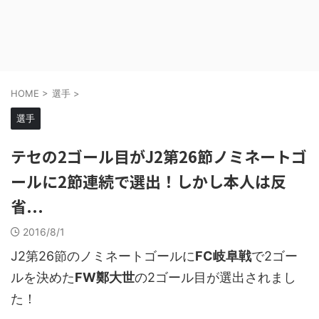
HOME
>
選手
>
選手
テセの2ゴール目がJ2第26節ノミネートゴ
ールに2節連続で選出！しかし本人は反
省...
2016/8/1
J2第26節のノミネートゴールに
FC岐阜戦
で2ゴー
ルを決めた
FW鄭大世
の2ゴール目が選出されまし
た！