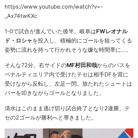
https://www.youtube.com/watch?v=-
_Ax74twKXc
1-0で試合が進んでいた後半。岐阜は
FWレオナル
ド・ロシャ
を投入し、積極的にゴールを狙ってくる
姿勢に流れを持って行かれそうな嫌な時間帯に...。
そんな72分。右サイドの
MF村田和哉
からのパスを
ペナルティエリア内で受けたテセは相手DFを背に
受けながら反転し、左足一閃。放たれたシュートは
バーを叩きながらゴールとなりました。
清水はこのまま逃げ切り試合終了となり2連勝。テ
セの2ゴールが勝利へと導きました。