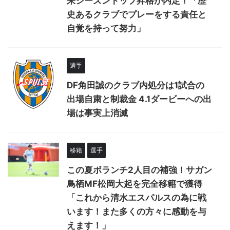
来シーズントップ昇格が内定！「歴
史あるクラブでプレーをする責任と
自覚を持って努力」
選手
DF角田誠のクラブ内処分は1試合の
出場自粛と制裁金 4.1ダービーへの出
場は事実上消滅
移籍
選手
この夏ボランチ2人目の補強！サガン
鳥栖MF松岡大起を完全移籍で獲得
「これから清水エスパルスの為に戦
います！また多くの方々に感動を与
えます！」