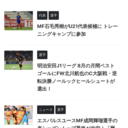
代表
選手
MF石毛秀樹がU21代表候補に トレー
ニングキャンプに参加
選手
明治安田J1リーグ 8月の月間ベスト
ゴールにFW北川航也のC大阪戦・逆
転決勝ノールックヒールシュートが
選出！
ニュース
選手
エスパルスユースMF成岡輝瑠選手の