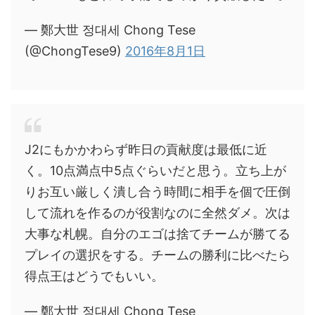
— 鄭大世 정대세 Chong Tese
(@ChongTese9)
2016年8月1日
J2にもかかわらず昨日の貢献度は最低に近
く。10点満点中5点ぐらいだと思う。立ち上が
りお互い厳しく潰し合う時間に相手を個で圧倒
して流れを作るのが役割なのに全然ダメ。次は
大事な札幌。自分のエゴは捨てチームが勝てる
プレイの選択をする。チームの勝利に比べたら
得点王はどうでもいい。
— 鄭大世 정대세 Chong Tese