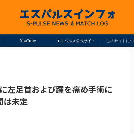
YouTube
エスパルス公式サイト
このサイトにつ
中に左足首および踵を痛め手術に
間は未定