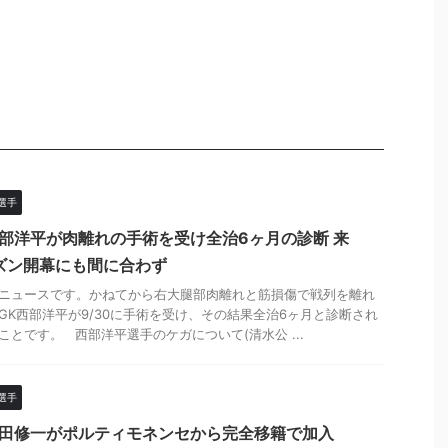
選手
西部洋平が肉離れの手術を受け全治6ヶ月の診断 来
ズン開幕にも間に合わず
ニュースです。かねてから右大腿部肉離れと筋損傷で戦列を離れ
GK西部洋平が9/30に手術を受け、その結果全治6ヶ月と診断され
ことです。 西部洋平選手のケガについて(清水公 ...
選手
権田修一がポルティモネンセから完全移籍で加入