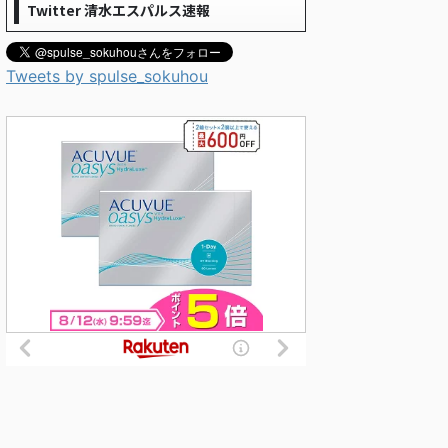
Twitter 清水エスパルス速報
Tweets by spulse_sokuhou