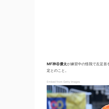
MF神谷優太
が練習中の怪我で左足首
定とのこと。
Embed from Getty Images