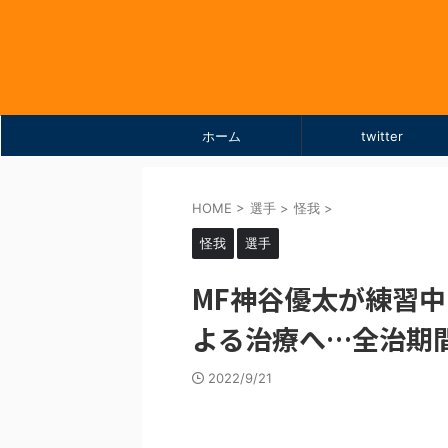
ホーム
twitter
HOME
>
選手
>
怪我
>
怪我
選手
MF神谷優太が練習
よる治療へ…全治期
2022/9/21