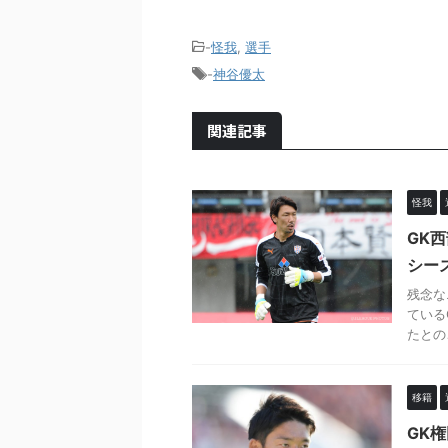
-
怪我
,
選手
-
神谷優太
関連記事
怪我
GK
シー
残念な
ている
たとの
移籍
GK