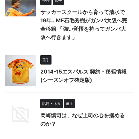
移籍
選手
サッカースクールから育って清水で
19年…MF石毛秀樹がガンバ大阪へ完
全移籍 「強い覚悟を持ってガンバ大
阪へ行きます」
選手
2014-15エスパルス 契約・移籍情報
(シーズンオフ確定版)
話題・ネタ
選手
岡崎慎司は、なぜ上司の心を掴める
のか？