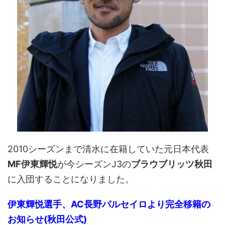
2010シーズンまで清水に在籍していた元日本代表
MF伊東輝悦
が今シーズンJ3の
ブラウブリッツ秋田
に入団することになりました。
伊東輝悦選手、AC長野パルセイロより完全移籍の
お知らせ(秋田公式)