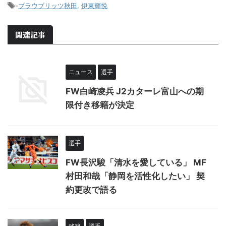
-
ブラウブリッツ秋田
,
伊東輝悦
関連記事
ニュース
選手
FW白崎凌兵 J2カターレ富山への期
限付き移籍が決定
選手
FW長沢駿「清水を愛している」 MF
村田和哉「静岡を活性化したい」 契
約更改で語る