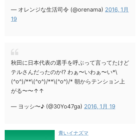
— オレンジな生活司令 (@orenama)
2016, 1月
19
秋田に日本代表の選手を呼ぶって言ってたけど
テルさんだったのか⁉︎ わぁ〜いわぁ〜い*\
(^o^)/**\(^o^)/**\(^o^)/* 朝からテンション上
がる〜〜↑↑
— ヨッシ〜♪ (@30Yo47ga)
2016, 1月 19
青いイナズマ