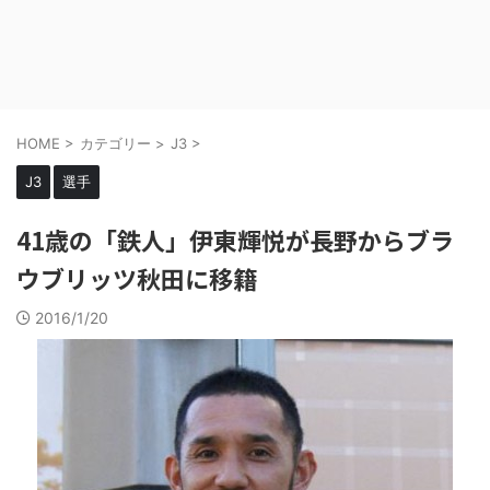
HOME
>
カテゴリー
>
J3
>
J3
選手
41歳の「鉄人」伊東輝悦が長野からブラ
ウブリッツ秋田に移籍
2016/1/20