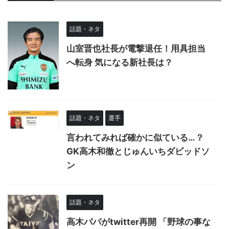
話題・ネタ
山室晋也社長が電撃退任！用具担当
へ転身 気になる新社長は？
話題・ネタ
選手
言われてみれば確かに似ている…？
GK高木和徹とじゅんいちダビッドソ
ン
話題・ネタ
高木パパがtwitter再開 「野球の事な