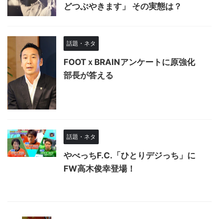
どつぶやきます」 その実態は？
話題・ネタ
FOOTｘBRAINアンケートに原強化
部長が答える
話題・ネタ
やべっちF.C.「ひとりデジっち」に
FW高木俊幸登場！