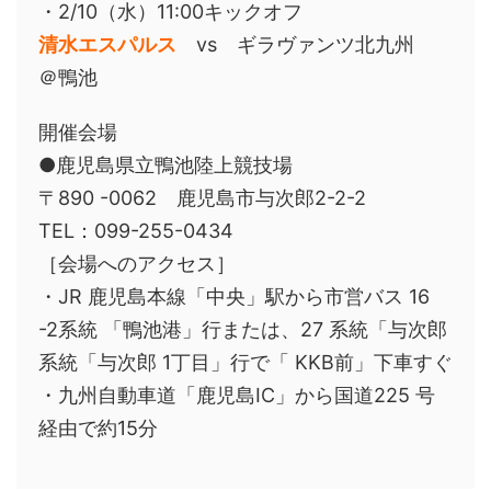
・2/10（水）11:00キックオフ
清水エスパルス
vs ギラヴァンツ北九州
＠鴨池
開催会場
●鹿児島県立鴨池陸上競技場
〒890 -0062 鹿児島市与次郎2-2-2
TEL：099-255-0434
［会場へのアクセス］
・JR 鹿児島本線「中央」駅から市営バス 16
-2系統 「鴨池港」行または、27 系統「与次郎
系統「与次郎 1丁目」行で「 KKB前」下車すぐ
・九州自動車道「鹿児島IC」から国道225 号
経由で約15分