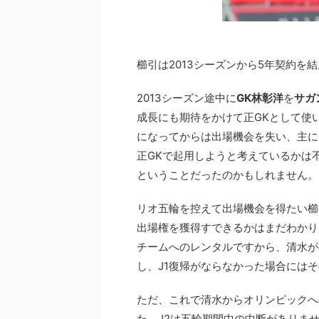
櫛引は2013シーズンから5年契約
2013シーズン途中に
GK林彰洋
を
サガ
成長にも期待をかけて正GKとして使い
になってからは出場機会を失い、主にJ
正GKで起用しようと考えているかは
ということだったのかもしれません。
リオ五輪を控えて出場機会を得たい櫛
出場権を獲得すできるかはまだわかりま
チームへのレンタルですから、清水が
し、J1復帰がならなかった場合には
ただ、これで清水からオリンピックへ
た。J2は五輪期間中の中断がありま