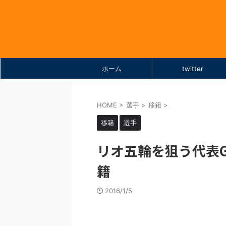
ホーム
twitter
HOME
>
選手
>
移籍
>
移籍
選手
リオ五輪を狙う代表
籍
2016/1/5