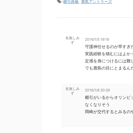
-
櫛引政敏
,
鹿島アントラーズ
名無しみ
2016/1/5 19:19
ず
守護神任せるのが早すぎ
実践経験を積むにはよか
定感を身につけるには難
でも鹿島の目にとまるん
名無しみ
2016/1/6 20:26
ず
櫛引がいるからオリンピ
なくなりそう
岡崎が交代するとみるの