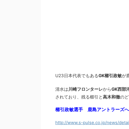
U23日本代表でもある
GK櫛引政敏
が
清水は
川崎フロンターレ
から
GK西部
されており、残る櫛引と
高木和徹
のど
櫛引政敏選手 鹿島アントラーズへ
http://www.s-pulse.co.jp/news/deta