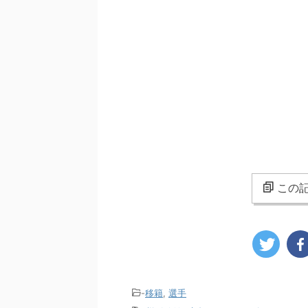
この記
-
移籍
,
選手