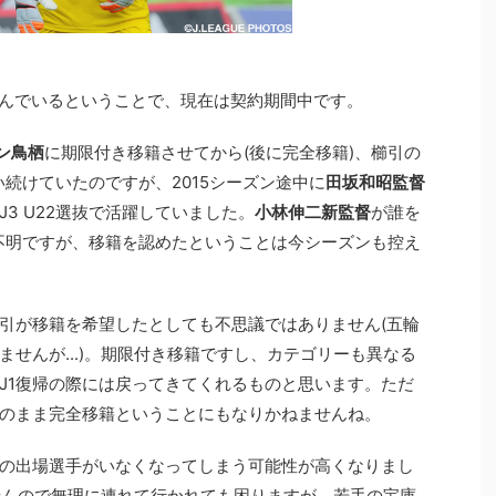
を結んでいるということで、現在は契約期間中です。
ン鳥栖
に期限付き移籍させてから(後に完全移籍)、櫛引の
続けていたのですが、2015シーズン途中に
田坂和昭監督
3 U22選抜で活躍していました。
小林伸二新監督
が誰を
不明ですが、移籍を認めたということは今シーズンも控え
引が移籍を希望したとしても不思議ではありません(五輪
せんが...)。期限付き移籍ですし、カテゴリーも異なる
J1復帰の際には戻ってきてくれるものと思います。ただ
そのまま完全移籍ということにもなりかねませんね。
の出場選手がいなくなってしまう可能性が高くなりまし
せんので無理に連れて行かれても困りますが、若手の宝庫