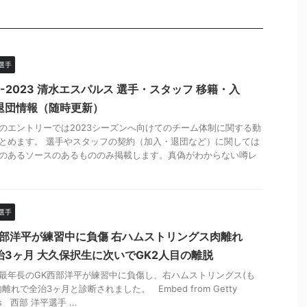
選手
2-2023 清水エスパルス 選手・スタッフ 移籍・入
退団情報（随時更新）
のエントリーでは2023シーズンへ向けてのチーム体制に関する動
とめます。 選手やスタッフの契約（加入・退団など）に関しては
のあるソースのあるもののみ掲載します。真偽がわからない噂レ
選手
西部洋平が練習中に負傷 右ハムストリングス肉離れ
治3ヶ月 大久保択生に次いでGK2人目の離脱
最年長のGK西部洋平が練習中に負傷し、右ハムストリングス(も
離れで全治3ヶ月と診断されました。 Embed from Getty
es 西部 洋平選手 ...