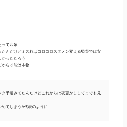
たって印象
ったんだけどミスればコロコロスタメン変える監督では安
しかっただろう
だから才能は本物
ック予選みてたんだけどこれからは夜更かししてまでも見
やめてしまうA代表のように