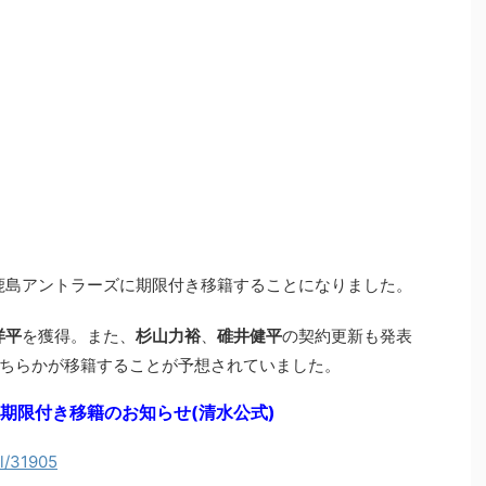
鹿島アントラーズに期限付き移籍することになりました。
洋平
を獲得。また、
杉山力裕
、
碓井健平
の契約更新も発表
ちらかが移籍することが予想されていました。
期限付き移籍のお知らせ(清水公式)
il/31905