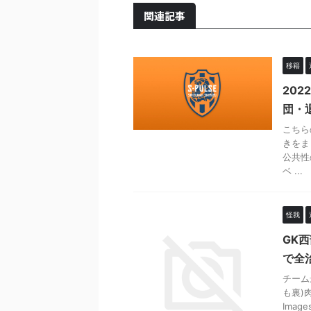
関連記事
移籍
202
団・
こちら
きをま
公共性
ベ ...
怪我
GK
で全
チーム
も裏)肉
Imag