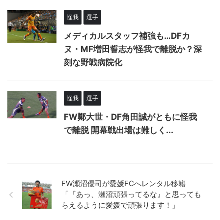
怪我
選手
メディカルスタッフ補強も…DFカ
ヌ・MF増田誓志が怪我で離脱か？深
刻な野戦病院化
怪我
選手
FW鄭大世・DF角田誠がともに怪我
で離脱 開幕戦出場は難しく...
FW瀬沼優司が愛媛FCへレンタル移籍
「『あっ、瀬沼頑張ってるな』と思っても
らえるように愛媛で頑張ります！」