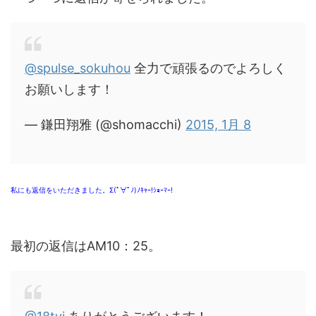
@spulse_sokuhou
全力で頑張るのでよろしく
お願いします！
— 鎌田翔雅 (@shomacchi)
2015, 1月 8
私にも返信をいただきました。Σ(ﾟ∀ﾟﾉ)ﾉｷｬｰ!ｼｮｰﾏｰ!
最初の返信はAM10：25。