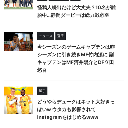
怪我人続出だけど大丈夫？10名が離
脱中…静岡ダービーは総力戦必至
ニュース
選手
今シーズンのゲームキャプテンは昨
シーズンに引き続きMF竹内涼に 副
キャプテンはMF河井陽介とDF立田
悠吾
選手
どうやらデュークはネット大好きっ
ぽいw ウタカも影響されて
Instagramをはじめるwww