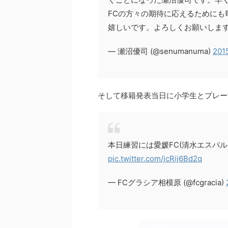
FCの方々の期待に応えるためにも
嬉しいです。よろしくお願いしま
— 瀬沼優司 (@senumanuma)
201
そして移籍発表当日に小学生とプレー
本日練習には愛媛FC(清水エスパ
pic.twitter.com/jcRij6Bd2q
— FCグラシア相模原 (@fcgracia)