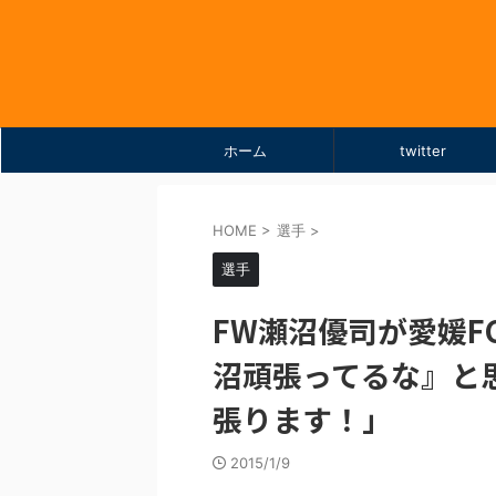
ホーム
twitter
HOME
>
選手
>
選手
FW瀬沼優司が愛媛F
沼頑張ってるな』と
張ります！」
2015/1/9