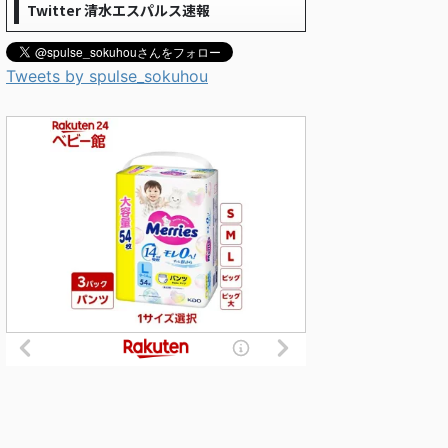
Twitter 清水エスパルス速報
Tweets by spulse_sokuhou