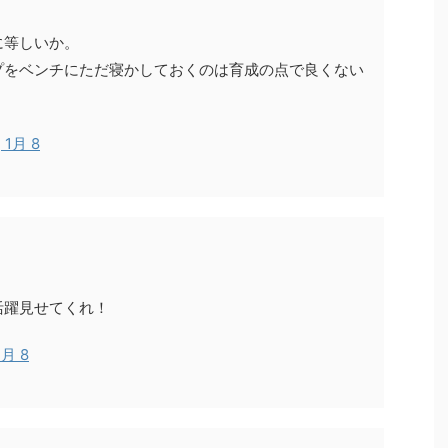
に等しいか。
プをベンチにただ寝かしておくのは育成の点で良くない
, 1月 8
活躍見せてくれ！
1月 8