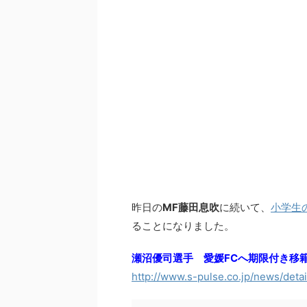
昨日の
MF藤田息吹
に続いて、
小学生
ることになりました。
瀬沼優司選手 愛媛FCへ期限付き移籍
http://www.s-pulse.co.jp/news/deta