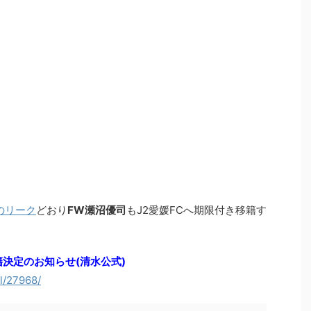
のリーク
どおり
FW瀬沼優司
もJ2愛媛FCへ期限付き移籍す
決定のお知らせ(清水公式)
il/27968/