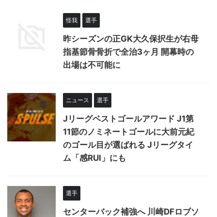
怪我
選手
昨シーズンの正GK大久保択生が右母
指基節骨骨折で全治3ヶ月 開幕時の
出場は不可能に
ニュース
選手
Jリーグベストゴールアワード J1第
11節のノミネートゴールに大前元紀
のゴール目が選ばれる Jリーグタイ
ム「感RUI」にも
選手
センターバック補強へ 川崎DFロブソ