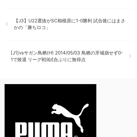
【J3】U22選抜がSC相模原に1-0勝利 試合後にはまさ
かの「勝ちロコ」
[J1]vsサガン鳥栖(H) 2014/05/03 鳥栖の牙城崩せず0-
1で敗退 リーグ戦9試合ぶりに無得点