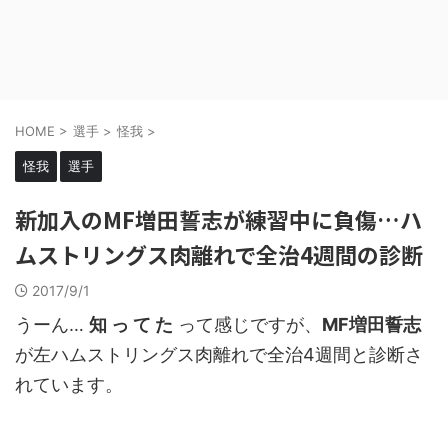
HOME
>
選手
>
怪我
>
怪我
選手
新加入のMF増田誓志が練習中に負傷…ハ
ムストリングス肉離れで全治4週間の診断
2017/9/1
うーん…
知 っ て た
って感じですが、
MF増田誓志
が左ハムストリングス肉離れで全治4週間と診断さ
れています。