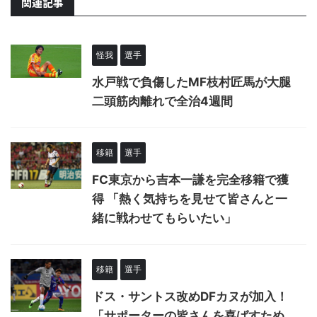
関連記事
怪我
選手
水戸戦で負傷したMF枝村匠馬が大腿
二頭筋肉離れで全治4週間
移籍
選手
FC東京から吉本一謙を完全移籍で獲
得 「熱く気持ちを見せて皆さんと一
緒に戦わせてもらいたい」
移籍
選手
ドス・サントス改めDFカヌが加入！
「サポーターの皆さんを喜ばすため