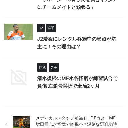
にチームメイトと頑張る」
J2
選手
J2愛媛にレンタル移籍中の瀬沼が坊
主に！その理由は？
怪我
選手
清水復帰のMF水谷拓磨が練習試合で
負傷 左鎖骨骨折で全治2ヶ月
メディカルスタッフ補強も…DFカヌ・MF
増田誓志が怪我で離脱か？深刻な野戦病院