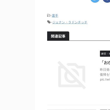
-
選手
-
ジェナン・ラドンチッチ
関連記事
練習・
「お
昨日発
復帰を
pic.tw