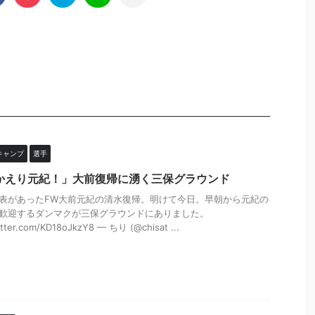
キャンプ
選手
かえり元紀！」大前復帰に湧く三保グラウンド
表があったFW大前元紀の清水復帰。明けて今日。早朝から元紀の
歓迎するダンマクが三保グラウンドにありました。
itter.com/KD18oJkzY8 — ちり (@chisat ...