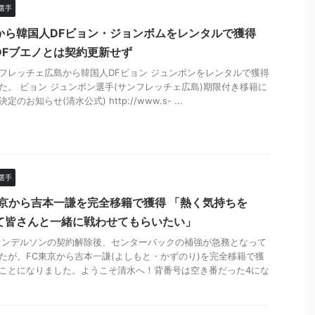
選手
から韓国人DFビョン・ジョンボムをレンタルで獲得
DFブエノとは契約更新せず
ンフレッチェ広島から韓国人DFビョン ジュンボンをレンタルで獲得
た。 ビョン ジュンボン選手(サンフレッチェ広島)期限付き移籍に
定のお知らせ(清水公式) http://www.s- ...
選手
東京から吉本一謙を完全移籍で獲得 「熱く気持ちを
て皆さんと一緒に戦わせてもらいたい」
ァンデルソンの契約解除後、センターバックの補強が急務となって
たが、FC東京から吉本一謙(よしもと・かずのり)を完全移籍で獲
ことになりました。ようこそ清水へ！背番号は空き番だった4にな