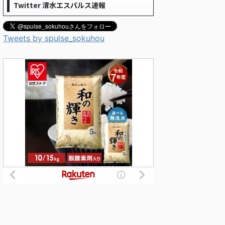
Twitter 清水エスパルス速報
Tweets by spulse_sokuhou