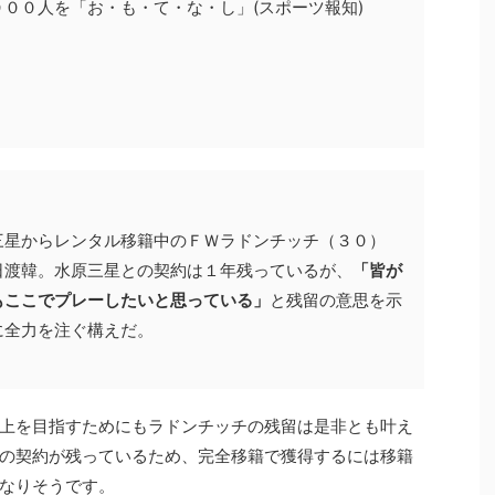
００人を「お・も・て・な・し」(スポーツ報知)
三星からレンタル移籍中のＦＷラドンチッチ（３０）
日渡韓。水原三星との契約は１年残っているが、
「皆が
もここでプレーしたいと思っている」
と残留の意思を示
に全力を注ぐ構えだ。
上を目指すためにもラドンチッチの残留は是非とも叶え
の契約が残っているため、完全移籍で獲得するには移籍
なりそうです。