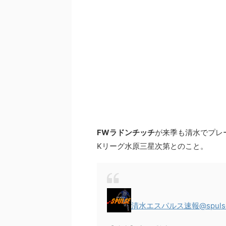
FWラドンチッチ
が来季も清水でプレ
Kリーグ水原三星次第とのこと。
清水エスパルス速報
@spuls