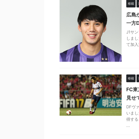
移籍
広島
一方
J1サ
しまし
て加入決
移籍
FC
見せ
DFヴ
いまし
得する
...