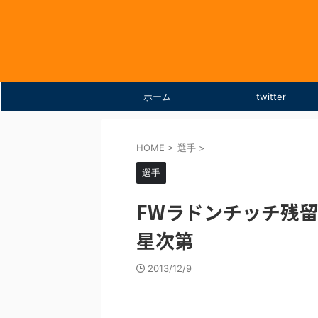
ホーム
twitter
HOME
>
選手
>
選手
FWラドンチッチ残留
星次第
2013/12/9